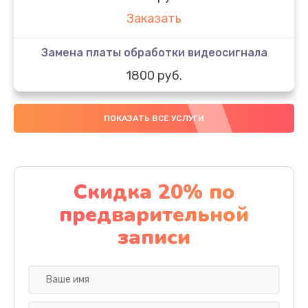
Заказать
Замена платы обработки видеосигнала
1800 руб.
Заказать
ПОКАЗАТЬ ВСЕ УСЛУГИ
Замена предохранителя
1500 руб.
Заказать
Скидка 20% по
предварительной
Замена разъема питания
записи
1200 руб.
Заказать
Замена резистора