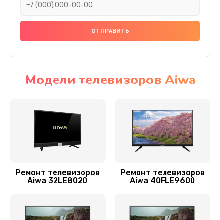
1500 руб.
Заказать
Замена сигнальной платы
1300 руб.
Модели телевизоров Aiwa
Заказать
Замена трансформаторов подсветки
1800 руб.
Заказать
Замена шлейфа матрицы
Ремонт телевизоров
Ремонт телевизоров
1500 руб.
Aiwa 32LE8020
Aiwa 40FLE9600
Заказать
Замена шнура питания