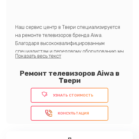
Наш сервис центр в Твери специализируется
на ремонте телевизоров бренда Aiwa.
Благодаря высококвалифицированным
специалистам и передовому оборудованию мы
обеспечиваем быстрый и надежный ремонт
техники. Наши ключевые преимущества – это
Ремонт телевизоров Aiwa в
гарантированное качество выполненных
Твери
работ, доступные цены и индивидуальный
подход к каждому клиенту.
УЗНАТЬ СТОИМОСТЬ
Обратитесь к нам сейчас!
КОНСУЛЬТАЦИЯ