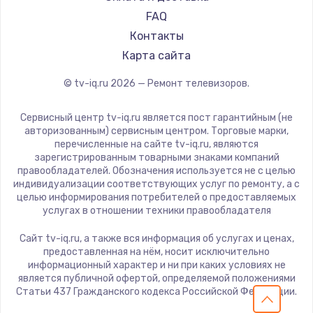
Hiper
FAQ
Grundig
Контакты
HITACHI
Карта сайта
Konka
© tv-iq.ru
2026
— Ремонт телевизоров.
RED solution
Thomson
Сервисный центр tv-iq.ru является пост гарантийным (не
Yandex
авторизованным) сервисным центром. Торговые марки,
перечисленные на сайте tv-iq.ru, являются
National
зарегистрированным товарными знаками компаний
iFFALCON
правообладателей. Обозначения используется не с целью
индивидуализации соответствующих услуг по ремонту, а с
Tuvio
целью информирования потребителей о предоставляемых
Nord
услугах в отношении техники правообладателя
Carrera
Сайт tv-iq.ru, а также вся информация об услугах и ценах,
BenQ
предоставленная на нём, носит исключительно
информационный характер и ни при каких условиях не
является публичной офертой, определяемой положениями
Статьи 437 Гражданского кодекса Российской Федерации.