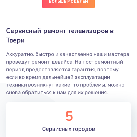
БОЛЬШЕ МОДЕЛЕЙ
Замена разъема AUX
1200 руб.
Сервисный ремонт телевизоров в
Заказать
Твери
Замена блока питания
Аккуратно, быстро и качественно наши мастера
1500 руб.
проведут ремонт девайса. На постремонтный
Заказать
период предоставляется гарантия, поэтому
если во время дальнейшей эксплуатации
Замена подсветки
техники возникнут какие-то проблемы, можно
снова обратиться к нам для их решения.
1500 руб.
Заказать
5
Замена ИК-приемника
1500 руб.
Сервисных
городов