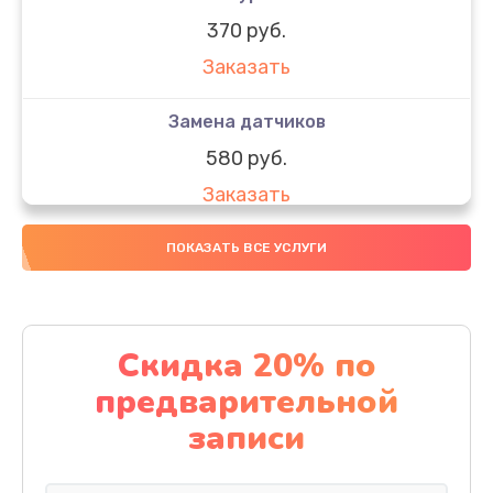
370 руб.
Заказать
Замена датчиков
580 руб.
Заказать
Комплексная чистка
ПОКАЗАТЬ ВСЕ УСЛУГИ
800 руб.
Заказать
Скидка 20% по
Замена дисплея (экрана)
предварительной
2000 руб.
записи
Заказать