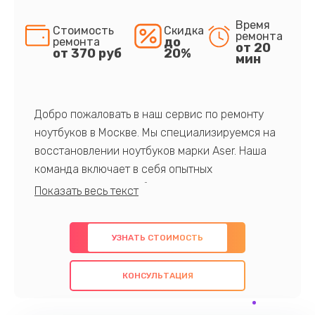
Время
Стоимость
Скидка
ремонта
до
ремонта
от 20
от 370 руб
20%
мин
Добро пожаловать в наш сервис по ремонту
ноутбуков в Москве. Мы специализируемся на
восстановлении ноутбуков марки Aser. Наша
команда включает в себя опытных
профессионалов с обширными знаниями и
многолетним опытом в данной области. Мы
предлагаем быстрый и качественный ремонт с
УЗНАТЬ СТОИМОСТЬ
использованием оригинальных компонентов, а
также гарантируем качество всех
КОНСУЛЬТАЦИЯ
проведенных работ. Наша цель - предоставить
клиентам надежное и профессиональное