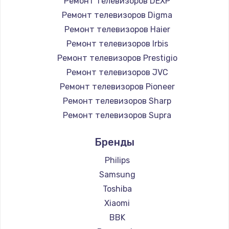
Ремонт телевизоров DEXP
890 руб.
Ремонт телевизоров Digma
Заказать
Ремонт телевизоров Haier
Ремонт телевизоров Irbis
Замена микросхемы NFC
Ремонт телевизоров Prestigio
1100 руб.
Ремонт телевизоров JVC
Ремонт телевизоров Pioneer
Заказать
Ремонт телевизоров Sharp
Замена шим-контроллера
Ремонт телевизоров Supra
3900 руб.
Ремонт телевизоров Aiwa
Бренды
Ремонт телевизоров Hisense
Заказать
Ремонт телевизоров Daewoo
Philips
Настройка Wi-Fi
Ремонт телевизоров Centek
Samsung
Ремонт телевизоров Telefunken
1030 руб.
Toshiba
Ремонт телевизоров Hyundai
Xiaomi
Заказать
Ремонт телевизоров Doffler
BBK