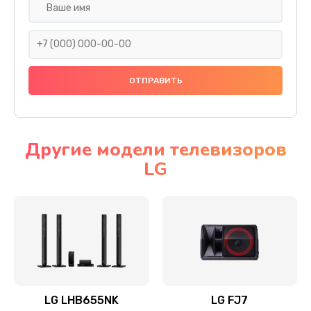
Ремонт платы электроники
1400 руб.
Заказать
Прошивка
1500 руб.
Заказать
Другие модели телевизоров
LG
Ремонт механики привода
1500 руб.
Заказать
Ремонт / замена кнопок, клавиш, индикаторов,
разъемов
1550 руб.
LG LHB655NK
LG FJ7
Заказать