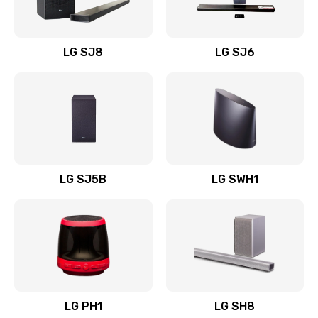
Заказать
Восстановление после заклинивания
LG SJ8
LG SJ6
1400 руб.
Заказать
Восстановление после залития
1500 руб.
Заказать
LG SJ5B
LG SWH1
Замена фильтра
1500 руб.
Заказать
Ремонт корпуса
LG PH1
LG SH8
1400 руб.