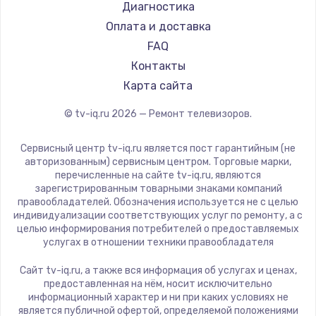
Hyundai
Диагностика
Замена видеокарты
Doffler
Оплата и доставка
1600 руб.
Hiper
FAQ
Заказать
Grundig
Контакты
HITACHI
Карта сайта
Ремонт разъема питания
Konka
© tv-iq.ru
2026
— Ремонт телевизоров.
880 руб.
RED solution
Thomson
Заказать
Сервисный центр tv-iq.ru является пост гарантийным (не
Yandex
авторизованным) сервисным центром. Торговые марки,
перечисленные на сайте tv-iq.ru, являются
Замена видеочипа
National
зарегистрированным товарными знаками компаний
2745 руб.
iFFALCON
правообладателей. Обозначения используется не с целью
индивидуализации соответствующих услуг по ремонту, а с
Tuvio
Заказать
целью информирования потребителей о предоставляемых
Nord
услугах в отношении техники правообладателя
Замена северного моста
Carrera
Сайт tv-iq.ru, а также вся информация об услугах и ценах,
BenQ
2600 руб.
предоставленная на нём, носит исключительно
информационный характер и ни при каких условиях не
Заказать
является публичной офертой, определяемой положениями