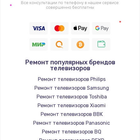
1400 руб.
Все консультации по телефону в нашем сервисе
совершенно бесплатны
Заказать
Восстановление цепи питания, пайка
880 руб.
Заказать
Ремонт популярных брендов
Программный ремонт/прошивка
телевизоров
390 руб.
Ремонт телевизоров Philips
Заказать
Ремонт телевизоров Samsung
Ремонт телевизоров Toshiba
Замена Bluetooth/Wi-Fi модуля
Ремонт телевизоров Xiaomi
800 руб.
Ремонт телевизоров BBK
Заказать
Ремонт телевизоров Panasonic
Ремонт телевизоров BQ
Замена картридера