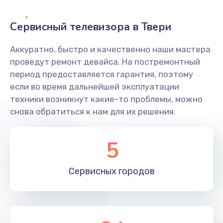
2400 руб.
Заказать
Сервисный телевизора в Твери
Ремонт системной платы
Аккуратно, быстро и качественно наши мастера
проведут ремонт девайса. На постремонтный
1600 руб.
период предоставляется гарантия, поэтому
Заказать
если во время дальнейшей эксплуатации
техники возникнут какие-то проблемы, можно
Снятие системных ошибок/программный ремонт
снова обратиться к нам для их решения.
1400 руб.
Заказать
5
Ремонт разъема SIM-карты
Сервисных
городов
880 руб.
Заказать
Модернизация