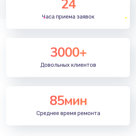
24
1830 руб.
Часа приема
заявок
Заказать
Устранение ошибок
2000 руб.
3000+
Заказать
Довольных
клиентов
Ремонт после залития
2100 руб.
Заказать
85мин
Ремонт электроплаты
Среднее время
ремонта
1400 руб.
Заказать