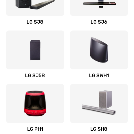
Заказать
Восстановление после заклинивания
LG SJ8
LG SJ6
1400 руб.
Заказать
Восстановление после залития
1500 руб.
Заказать
LG SJ5B
LG SWH1
Замена фильтра
1500 руб.
Заказать
Ремонт корпуса
LG PH1
LG SH8
1400 руб.