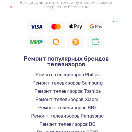
1400 руб.
Все консультации по телефону в нашем сервисе
совершенно бесплатны
Заказать
Восстановление цепи питания, пайка
880 руб.
Заказать
Ремонт популярных брендов
Программный ремонт/прошивка
телевизоров
390 руб.
Ремонт телевизоров Philips
Заказать
Ремонт телевизоров Samsung
Ремонт телевизоров Toshiba
Замена Bluetooth/Wi-Fi модуля
Ремонт телевизоров Xiaomi
800 руб.
Ремонт телевизоров BBK
Заказать
Ремонт телевизоров Panasonic
Ремонт телевизоров BQ
Замена картридера