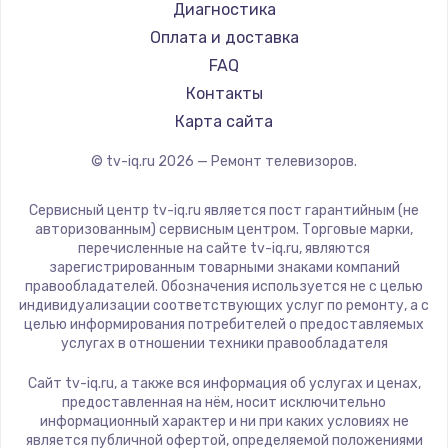
Hyundai
Диагностика
Замена видеокарты
Doffler
Оплата и доставка
1600 руб.
Hiper
FAQ
Заказать
Grundig
Контакты
HITACHI
Карта сайта
Ремонт разъема питания
Konka
© tv-iq.ru
2026
— Ремонт телевизоров.
880 руб.
RED solution
Thomson
Заказать
Сервисный центр tv-iq.ru является пост гарантийным (не
Yandex
авторизованным) сервисным центром. Торговые марки,
перечисленные на сайте tv-iq.ru, являются
Замена видеочипа
National
зарегистрированным товарными знаками компаний
2745 руб.
iFFALCON
правообладателей. Обозначения используется не с целью
индивидуализации соответствующих услуг по ремонту, а с
Tuvio
Заказать
целью информирования потребителей о предоставляемых
Nord
услугах в отношении техники правообладателя
Замена северного моста
Carrera
Сайт tv-iq.ru, а также вся информация об услугах и ценах,
BenQ
2600 руб.
предоставленная на нём, носит исключительно
информационный характер и ни при каких условиях не
Заказать
является публичной офертой, определяемой положениями