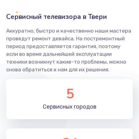
2400 руб.
Заказать
Сервисный телевизора в Твери
Ремонт системной платы
Аккуратно, быстро и качественно наши мастера
проведут ремонт девайса. На постремонтный
1600 руб.
период предоставляется гарантия, поэтому
Заказать
если во время дальнейшей эксплуатации
техники возникнут какие-то проблемы, можно
Снятие системных ошибок/программный ремонт
снова обратиться к нам для их решения.
1400 руб.
Заказать
5
Ремонт разъема SIM-карты
Сервисных
городов
880 руб.
Заказать
Модернизация