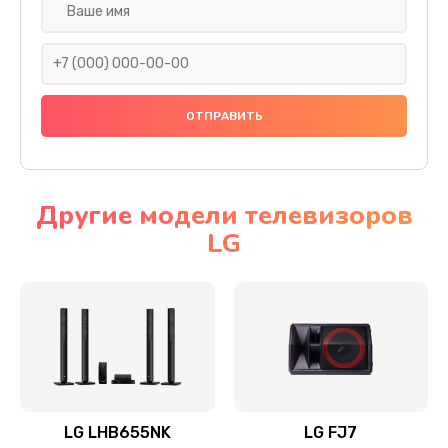
Ремонт платы электроники
1400 руб.
Заказать
Прошивка
1500 руб.
Заказать
Другие модели телевизоров
LG
Ремонт механики привода
1500 руб.
Заказать
Ремонт / замена кнопок, клавиш, индикаторов,
разъемов
1550 руб.
LG LHB655NK
LG FJ7
Заказать