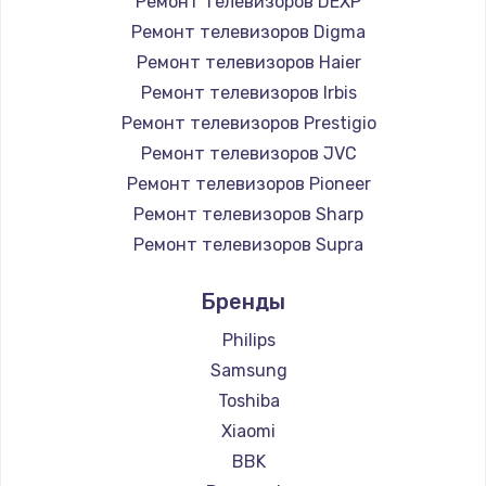
Ремонт телевизоров DEXP
890 руб.
Ремонт телевизоров Digma
Заказать
Ремонт телевизоров Haier
Ремонт телевизоров Irbis
Замена микросхемы NFC
Ремонт телевизоров Prestigio
1100 руб.
Ремонт телевизоров JVC
Ремонт телевизоров Pioneer
Заказать
Ремонт телевизоров Sharp
Замена шим-контроллера
Ремонт телевизоров Supra
3900 руб.
Ремонт телевизоров Aiwa
Бренды
Ремонт телевизоров Hisense
Заказать
Ремонт телевизоров Daewoo
Philips
Настройка Wi-Fi
Ремонт телевизоров Centek
Samsung
Ремонт телевизоров Telefunken
1030 руб.
Toshiba
Ремонт телевизоров Hyundai
Xiaomi
Заказать
Ремонт телевизоров Doffler
BBK