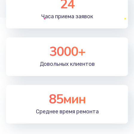
24
1830 руб.
Часа приема
заявок
Заказать
Устранение ошибок
2000 руб.
3000+
Заказать
Довольных
клиентов
Ремонт после залития
2100 руб.
Заказать
85мин
Ремонт электроплаты
Среднее время
ремонта
1400 руб.
Заказать