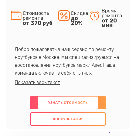
Время
Стоимость
Скидка
ремонта
до
ремонта
от 20
от 370 руб
20%
мин
Добро пожаловать в наш сервис по ремонту
ноутбуков в Москве. Мы специализируемся на
восстановлении ноутбуков марки Aser. Наша
команда включает в себя опытных
профессионалов с обширными знаниями и
многолетним опытом в данной области. Мы
предлагаем быстрый и качественный ремонт с
УЗНАТЬ СТОИМОСТЬ
использованием оригинальных компонентов, а
также гарантируем качество всех
КОНСУЛЬТАЦИЯ
проведенных работ. Наша цель - предоставить
клиентам надежное и профессиональное