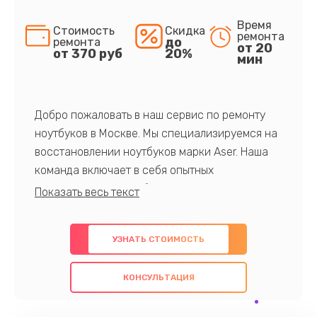
Время
Стоимость
Скидка
ремонта
до
ремонта
от 20
от 370 руб
20%
мин
Добро пожаловать в наш сервис по ремонту
ноутбуков в Москве. Мы специализируемся на
восстановлении ноутбуков марки Aser. Наша
команда включает в себя опытных
профессионалов с обширными знаниями и
многолетним опытом в данной области. Мы
предлагаем быстрый и качественный ремонт с
УЗНАТЬ СТОИМОСТЬ
использованием оригинальных компонентов, а
также гарантируем качество всех
КОНСУЛЬТАЦИЯ
проведенных работ. Наша цель - предоставить
клиентам надежное и профессиональное