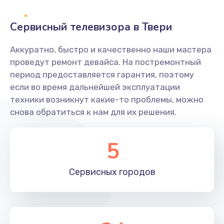
2400 руб.
Заказать
Сервисный телевизора в Твери
Ремонт системной платы
Аккуратно, быстро и качественно наши мастера
проведут ремонт девайса. На постремонтный
1600 руб.
период предоставляется гарантия, поэтому
Заказать
если во время дальнейшей эксплуатации
техники возникнут какие-то проблемы, можно
Снятие системных ошибок/программный ремонт
снова обратиться к нам для их решения.
1400 руб.
Заказать
5
Ремонт разъема SIM-карты
Сервисных
городов
880 руб.
Заказать
Модернизация