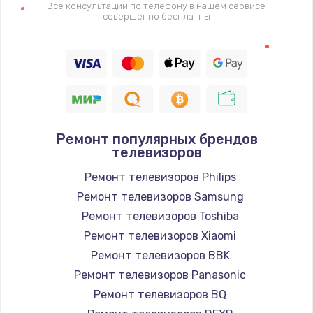
1400 руб.
Все консультации по телефону в нашем сервисе
совершенно бесплатны
Заказать
Восстановление цепи питания, пайка
880 руб.
Заказать
Ремонт популярных брендов
Программный ремонт/прошивка
телевизоров
390 руб.
Ремонт телевизоров Philips
Заказать
Ремонт телевизоров Samsung
Ремонт телевизоров Toshiba
Замена Bluetooth/Wi-Fi модуля
Ремонт телевизоров Xiaomi
800 руб.
Ремонт телевизоров BBK
Заказать
Ремонт телевизоров Panasonic
Ремонт телевизоров BQ
Замена картридера