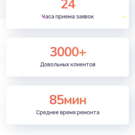
24
1830 руб.
Часа приема
заявок
Заказать
Устранение ошибок
2000 руб.
3000+
Заказать
Довольных
клиентов
Ремонт после залития
2100 руб.
Заказать
85мин
Ремонт электроплаты
Среднее время
ремонта
1400 руб.
Заказать