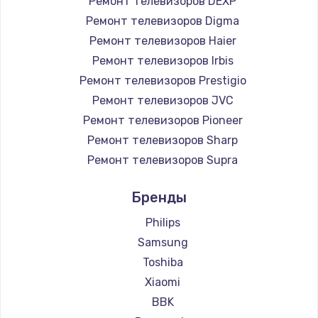
Ремонт телевизоров DEXP
890 руб.
Ремонт телевизоров Digma
Заказать
Ремонт телевизоров Haier
Ремонт телевизоров Irbis
Замена микросхемы NFC
Ремонт телевизоров Prestigio
1100 руб.
Ремонт телевизоров JVC
Ремонт телевизоров Pioneer
Заказать
Ремонт телевизоров Sharp
Замена шим-контроллера
Ремонт телевизоров Supra
3900 руб.
Ремонт телевизоров Aiwa
Бренды
Ремонт телевизоров Hisense
Заказать
Ремонт телевизоров Daewoo
Philips
Настройка Wi-Fi
Ремонт телевизоров Centek
Samsung
Ремонт телевизоров Telefunken
1030 руб.
Toshiba
Ремонт телевизоров Hyundai
Xiaomi
Заказать
Ремонт телевизоров Doffler
BBK