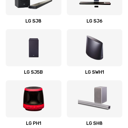
Заказать
Восстановление после заклинивания
LG SJ8
LG SJ6
1400 руб.
Заказать
Восстановление после залития
1500 руб.
Заказать
LG SJ5B
LG SWH1
Замена фильтра
1500 руб.
Заказать
Ремонт корпуса
LG PH1
LG SH8
1400 руб.