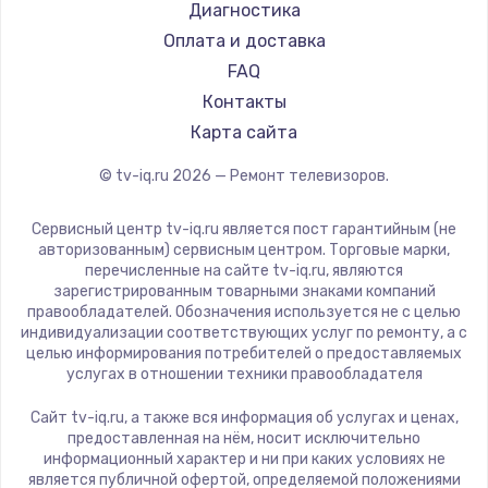
Hyundai
Диагностика
Замена видеокарты
Doffler
Оплата и доставка
1600 руб.
Hiper
FAQ
Заказать
Grundig
Контакты
HITACHI
Карта сайта
Ремонт разъема питания
Konka
© tv-iq.ru
2026
— Ремонт телевизоров.
880 руб.
RED solution
Thomson
Заказать
Сервисный центр tv-iq.ru является пост гарантийным (не
Yandex
авторизованным) сервисным центром. Торговые марки,
перечисленные на сайте tv-iq.ru, являются
Замена видеочипа
National
зарегистрированным товарными знаками компаний
2745 руб.
iFFALCON
правообладателей. Обозначения используется не с целью
индивидуализации соответствующих услуг по ремонту, а с
Tuvio
Заказать
целью информирования потребителей о предоставляемых
Nord
услугах в отношении техники правообладателя
Замена северного моста
Carrera
Сайт tv-iq.ru, а также вся информация об услугах и ценах,
BenQ
2600 руб.
предоставленная на нём, носит исключительно
информационный характер и ни при каких условиях не
Заказать
является публичной офертой, определяемой положениями