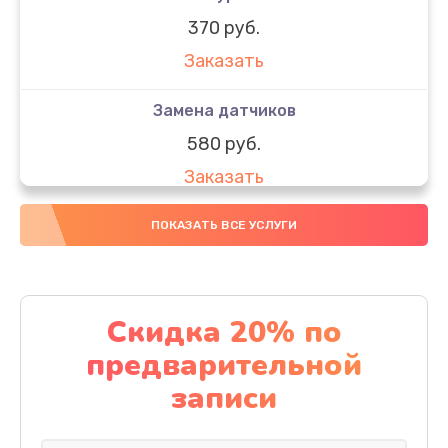
370 руб.
Заказать
Замена датчиков
580 руб.
Заказать
Комплексная чистка
ПОКАЗАТЬ ВСЕ УСЛУГИ
800 руб.
Заказать
Скидка 20% по
Замена дисплея (экрана)
предварительной
2000 руб.
записи
Заказать