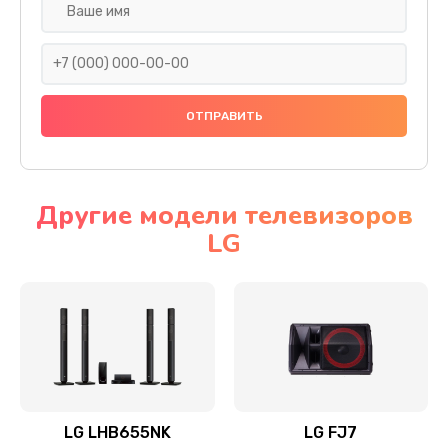
Ремонт платы электроники
1400 руб.
Заказать
Прошивка
1500 руб.
Заказать
Другие модели телевизоров
LG
Ремонт механики привода
1500 руб.
Заказать
Ремонт / замена кнопок, клавиш, индикаторов,
разъемов
1550 руб.
LG LHB655NK
LG FJ7
Заказать