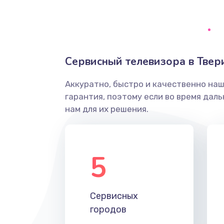
Ремонт системной платы
Снятие системных ошибок/про
Сервисный телевизора в Твер
ремонт
Аккуратно, быстро и качественно на
Ремонт разъема SIM-карты
гарантия, поэтому если во время дал
нам для их решения.
Модернизация
Устранение ошибок
5
Ремонт после залития
Сервисных
Ремонт электроплаты
городов