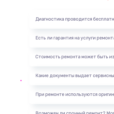
Замена динамика
Диагностика проводится бесплат
Замена корпуса
Замена аккумулятора
Есть ли гарантия на услуги ремон
Замена разъема
Стоимость ремонта может быть и
Ремонт платы
Какие документы выдает сервисны
Не включается
Нет звука
При ремонте используются оригин
Не видит флешку
Возможен ли срочный ремонт? Мог