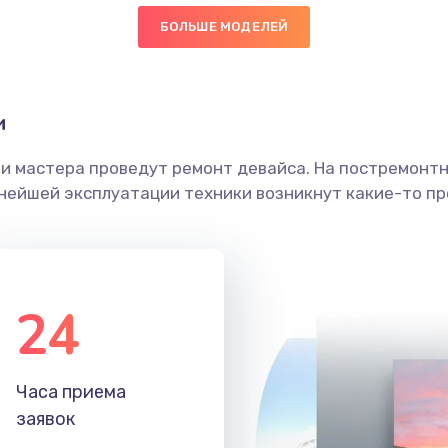
БОЛЬШЕ МОДЕЛЕЙ
50 мин
3 года
граммный
30 мин
3 года
и
ши мастера проведут ремонт девайса. На постремонт
50 мин
1 год
ьнейшей эксплуатации техники возникнут какие-то пр
50 мин
1 год
40 мин
3 года
24
60 мин
3 года
Часа приема
60 мин
2 года
заявок