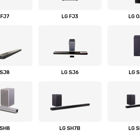
вания
50 мин
3 года
 FJ7
LG FJ3
LG 
60 мин
2 года
40 мин
2 года
20 мин
3 года
 SJ8
LG SJ6
LG 
ьного
20 мин
2 года
40 мин
2 года
авления
30 мин
1 год
 SH8
LG SH7B
LG 
20 мин
2 года