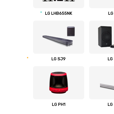
Восстановление после заклини
LG LHB655NK
LG
Восстановление после залития
Замена фильтра
Ремонт корпуса
LG SJ9
LG
Полная профилактика вертикал
пылесоса
Пайка конденсаторов
Ремонт электронного блока упр
LG PH1
LG
Ремонт или замена двигателя