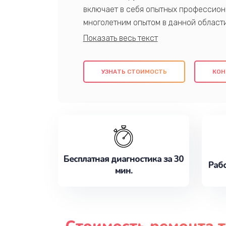
включает в себя опытных профессион
многолетним опытом в данной област
качественный ремонт с использовани
гарантируем качество всех проведенн
клиентам надежное и профессиональн
УЗНАТЬ СТОИМОСТЬ
КОН
потребности наилучшим образом. Не 
сейчас!
Бесплатная диагностика за 30
Рабо
мин.