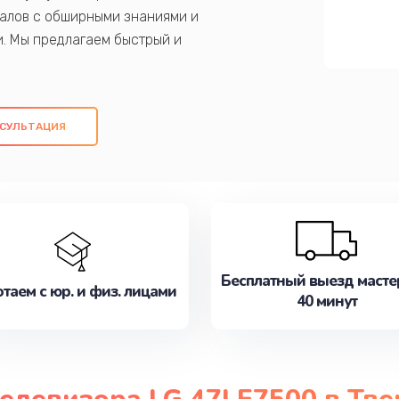
алов с обширными знаниями и
и. Мы предлагаем быстрый и
ем оригинальных компонентов, а также
ых работ. Наша цель - предоставить
ое обслуживание, удовлетворяя их
СУЛЬТАЦИЯ
медлите записаться на ремонт уже
Бесплатный выезд масте
таем с юр. и физ. лицами
40 минут