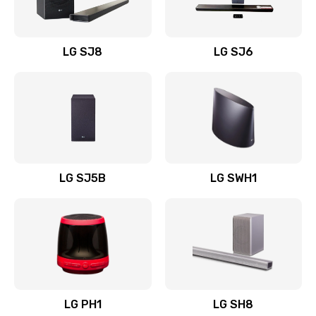
Заказать
Восстановление после заклинивания
LG SJ8
LG SJ6
1400 руб.
Заказать
Восстановление после залития
1500 руб.
Заказать
LG SJ5B
LG SWH1
Замена фильтра
1500 руб.
Заказать
Ремонт корпуса
LG PH1
LG SH8
1400 руб.