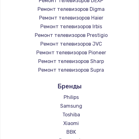
Ремонт телевизоров DEXP
890 руб.
Ремонт телевизоров Digma
Заказать
Ремонт телевизоров Haier
Ремонт телевизоров Irbis
Замена микросхемы NFC
Ремонт телевизоров Prestigio
1100 руб.
Ремонт телевизоров JVC
Ремонт телевизоров Pioneer
Заказать
Ремонт телевизоров Sharp
Замена шим-контроллера
Ремонт телевизоров Supra
3900 руб.
Ремонт телевизоров Aiwa
Бренды
Ремонт телевизоров Hisense
Заказать
Ремонт телевизоров Daewoo
Philips
Настройка Wi-Fi
Ремонт телевизоров Centek
Samsung
Ремонт телевизоров Telefunken
1030 руб.
Toshiba
Ремонт телевизоров Hyundai
Xiaomi
Заказать
Ремонт телевизоров Doffler
BBK