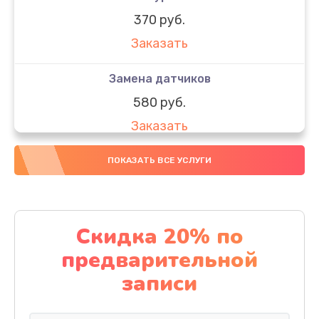
370 руб.
Заказать
Замена датчиков
580 руб.
Заказать
Комплексная чистка
ПОКАЗАТЬ ВСЕ УСЛУГИ
800 руб.
Заказать
Скидка 20% по
Замена дисплея (экрана)
предварительной
2000 руб.
записи
Заказать