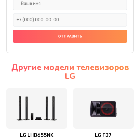
Ремонт платы электроники
1400 руб.
Заказать
Прошивка
1500 руб.
Заказать
Другие модели телевизоров
LG
Ремонт механики привода
1500 руб.
Заказать
Ремонт / замена кнопок, клавиш, индикаторов,
разъемов
1550 руб.
LG LHB655NK
LG FJ7
Заказать