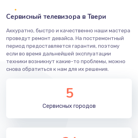
2400 руб.
Заказать
Сервисный телевизора в Твери
Ремонт системной платы
Аккуратно, быстро и качественно наши мастера
проведут ремонт девайса. На постремонтный
1600 руб.
период предоставляется гарантия, поэтому
Заказать
если во время дальнейшей эксплуатации
техники возникнут какие-то проблемы, можно
Снятие системных ошибок/программный ремонт
снова обратиться к нам для их решения.
1400 руб.
Заказать
5
Ремонт разъема SIM-карты
Сервисных
городов
880 руб.
Заказать
Модернизация