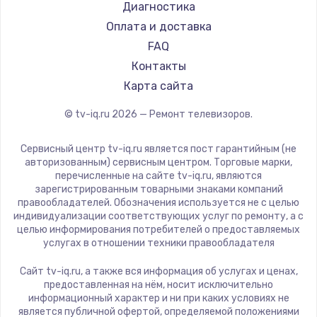
Hyundai
Диагностика
Замена видеокарты
Doffler
Оплата и доставка
1600 руб.
Hiper
FAQ
Заказать
Grundig
Контакты
HITACHI
Карта сайта
Ремонт разъема питания
Konka
© tv-iq.ru
2026
— Ремонт телевизоров.
880 руб.
RED solution
Thomson
Заказать
Сервисный центр tv-iq.ru является пост гарантийным (не
Yandex
авторизованным) сервисным центром. Торговые марки,
перечисленные на сайте tv-iq.ru, являются
Замена видеочипа
National
зарегистрированным товарными знаками компаний
2745 руб.
iFFALCON
правообладателей. Обозначения используется не с целью
индивидуализации соответствующих услуг по ремонту, а с
Tuvio
Заказать
целью информирования потребителей о предоставляемых
Nord
услугах в отношении техники правообладателя
Замена северного моста
Carrera
Сайт tv-iq.ru, а также вся информация об услугах и ценах,
BenQ
2600 руб.
предоставленная на нём, носит исключительно
информационный характер и ни при каких условиях не
Заказать
является публичной офертой, определяемой положениями