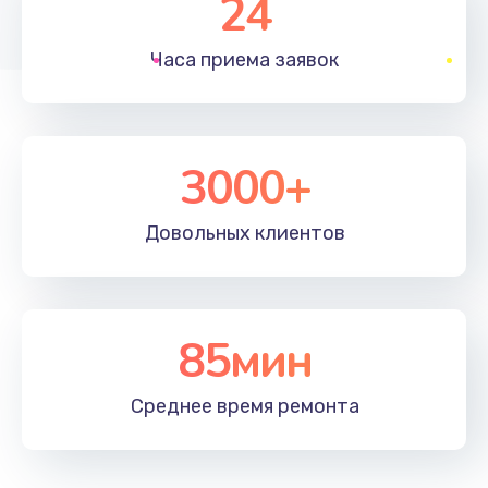
24
1830 руб.
Часа приема
заявок
Заказать
Устранение ошибок
2000 руб.
3000+
Заказать
Довольных
клиентов
Ремонт после залития
2100 руб.
Заказать
85мин
Ремонт электроплаты
Среднее время
ремонта
1400 руб.
Заказать