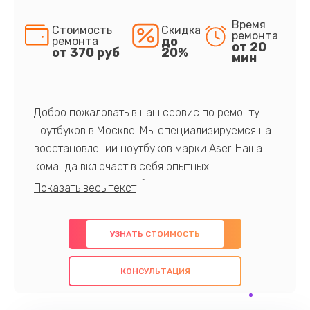
Время
Стоимость
Скидка
ремонта
до
ремонта
от 20
от 370 руб
20%
мин
Добро пожаловать в наш сервис по ремонту
ноутбуков в Москве. Мы специализируемся на
восстановлении ноутбуков марки Aser. Наша
команда включает в себя опытных
профессионалов с обширными знаниями и
многолетним опытом в данной области. Мы
предлагаем быстрый и качественный ремонт с
УЗНАТЬ СТОИМОСТЬ
использованием оригинальных компонентов, а
также гарантируем качество всех
КОНСУЛЬТАЦИЯ
проведенных работ. Наша цель - предоставить
клиентам надежное и профессиональное