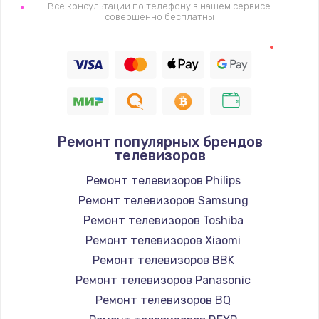
1400 руб.
Все консультации по телефону в нашем сервисе
совершенно бесплатны
Заказать
Восстановление цепи питания, пайка
880 руб.
Заказать
Ремонт популярных брендов
Программный ремонт/прошивка
телевизоров
390 руб.
Ремонт телевизоров Philips
Заказать
Ремонт телевизоров Samsung
Ремонт телевизоров Toshiba
Замена Bluetooth/Wi-Fi модуля
Ремонт телевизоров Xiaomi
800 руб.
Ремонт телевизоров BBK
Заказать
Ремонт телевизоров Panasonic
Ремонт телевизоров BQ
Замена картридера