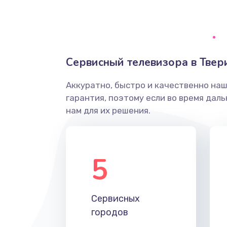
Ремонт системной платы
Снятие системных ошибок/про
Сервисный телевизора в Твер
ремонт
Аккуратно, быстро и качественно на
Ремонт разъема SIM-карты
гарантия, поэтому если во время дал
нам для их решения.
Модернизация
Устранение ошибок
5
Ремонт после залития
Сервисных
Ремонт электроплаты
городов