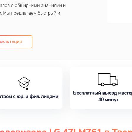
алов с обширными знаниями и
и. Мы предлагаем быстрый и
ем оригинальных компонентов, а также
ых работ. Наша цель - предоставить
ое обслуживание, удовлетворяя их
СУЛЬТАЦИЯ
медлите записаться на ремонт уже
Бесплатный выезд масте
таем с юр. и физ. лицами
40 минут