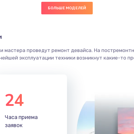
БОЛЬШЕ МОДЕЛЕЙ
60 мин
3 года
граммный
60 мин
1 год
и
ши мастера проведут ремонт девайса. На постремонт
50 мин
1 год
ьнейшей эксплуатации техники возникнут какие-то пр
20 мин
3 года
30 мин
2 года
24
60 мин
3 года
Часа приема
40 мин
3 года
заявок