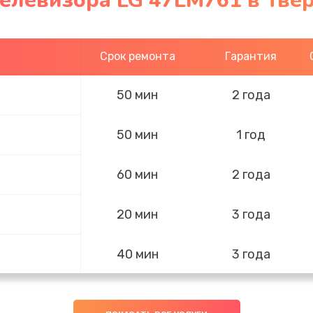
телевизора LG 47LM761 в Тве
Срок ремонта
Гарантия
50 мин
2 года
50 мин
1 год
60 мин
2 года
20 мин
3 года
40 мин
3 года
60 мин
3 года