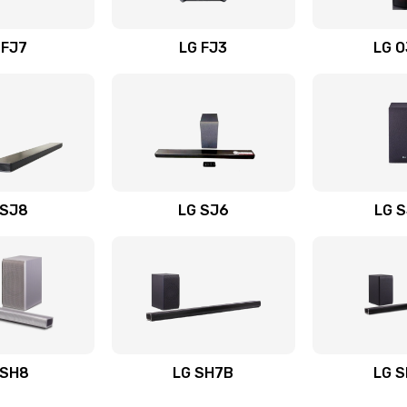
вания
40 мин
1 год
 FJ7
LG FJ3
LG 
20 мин
2 года
50 мин
1 год
60 мин
3 года
 SJ8
LG SJ6
LG 
ьного
30 мин
2 года
30 мин
2 года
авления
20 мин
2 года
 SH8
LG SH7B
LG 
20 мин
2 года