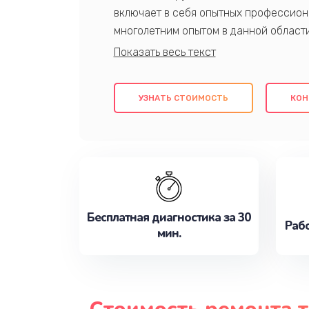
включает в себя опытных профессион
многолетним опытом в данной област
качественный ремонт с использовани
гарантируем качество всех проведенн
клиентам надежное и профессиональн
УЗНАТЬ СТОИМОСТЬ
КОН
потребности наилучшим образом. Не 
сейчас!
Бесплатная диагностика за 30
Рабо
мин.