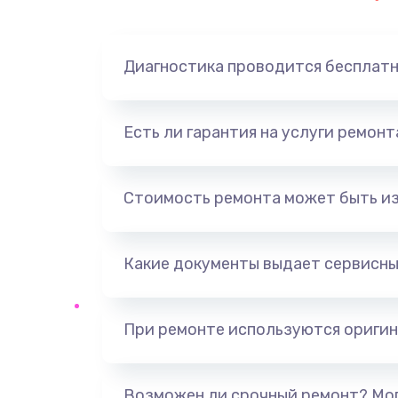
Замена динамика
Диагностика проводится бесплат
Замена корпуса
Замена аккумулятора
Есть ли гарантия на услуги ремон
Замена разъема
Стоимость ремонта может быть и
Ремонт платы
Какие документы выдает сервисны
Не включается
Нет звука
При ремонте используются оригин
Не видит флешку
Возможен ли срочный ремонт? Мог