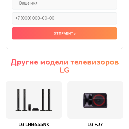
Ремонт платы электроники
1400 руб.
Заказать
Прошивка
1500 руб.
Заказать
Другие модели телевизоров
LG
Ремонт механики привода
1500 руб.
Заказать
Ремонт / замена кнопок, клавиш, индикаторов,
разъемов
1550 руб.
LG LHB655NK
LG FJ7
Заказать