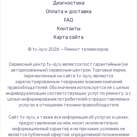
Hyundai
Диагностика
Замена видеокарты
Doffler
Оплата и доставка
1600 руб.
Hiper
FAQ
Заказать
Grundig
Контакты
HITACHI
Карта сайта
Ремонт разъема питания
Konka
© tv-iq.ru
2026
— Ремонт телевизоров.
880 руб.
RED solution
Thomson
Заказать
Сервисный центр tv-iq.ru является пост гарантийным (не
Yandex
авторизованным) сервисным центром. Торговые марки,
перечисленные на сайте tv-iq.ru, являются
Замена видеочипа
National
зарегистрированным товарными знаками компаний
2745 руб.
iFFALCON
правообладателей. Обозначения используется не с целью
индивидуализации соответствующих услуг по ремонту, а с
Tuvio
Заказать
целью информирования потребителей о предоставляемых
Nord
услугах в отношении техники правообладателя
Замена северного моста
Carrera
Сайт tv-iq.ru, а также вся информация об услугах и ценах,
BenQ
2600 руб.
предоставленная на нём, носит исключительно
информационный характер и ни при каких условиях не
Заказать
является публичной офертой, определяемой положениями