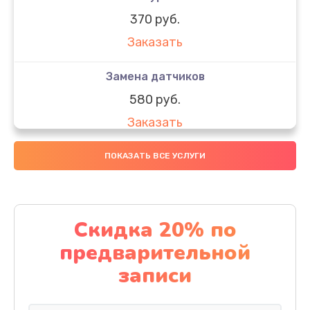
370 руб.
Заказать
Замена датчиков
580 руб.
Заказать
Комплексная чистка
ПОКАЗАТЬ ВСЕ УСЛУГИ
800 руб.
Заказать
Скидка 20% по
Замена дисплея (экрана)
предварительной
2000 руб.
записи
Заказать