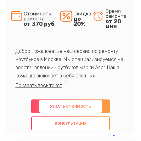
Время
Стоимость
Скидка
ремонта
до
ремонта
от 20
от 370 руб
20%
мин
Добро пожаловать в наш сервис по ремонту
ноутбуков в Москве. Мы специализируемся на
восстановлении ноутбуков марки Aser. Наша
команда включает в себя опытных
профессионалов с обширными знаниями и
многолетним опытом в данной области. Мы
предлагаем быстрый и качественный ремонт с
УЗНАТЬ СТОИМОСТЬ
использованием оригинальных компонентов, а
также гарантируем качество всех
КОНСУЛЬТАЦИЯ
проведенных работ. Наша цель - предоставить
клиентам надежное и профессиональное