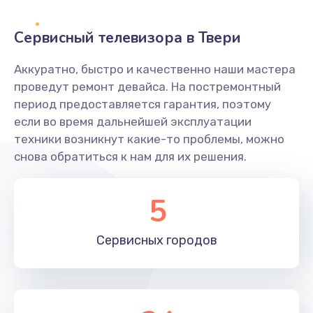
2400 руб.
Заказать
Сервисный телевизора в Твери
Ремонт системной платы
Аккуратно, быстро и качественно наши мастера
проведут ремонт девайса. На постремонтный
1600 руб.
период предоставляется гарантия, поэтому
Заказать
если во время дальнейшей эксплуатации
техники возникнут какие-то проблемы, можно
Снятие системных ошибок/программный ремонт
снова обратиться к нам для их решения.
1400 руб.
Заказать
5
Ремонт разъема SIM-карты
Сервисных
городов
880 руб.
Заказать
Модернизация