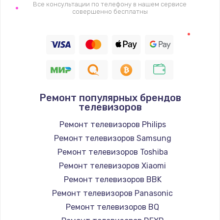
1400 руб.
Все консультации по телефону в нашем сервисе
совершенно бесплатны
Заказать
Восстановление цепи питания, пайка
880 руб.
Заказать
Ремонт популярных брендов
Программный ремонт/прошивка
телевизоров
390 руб.
Ремонт телевизоров Philips
Заказать
Ремонт телевизоров Samsung
Ремонт телевизоров Toshiba
Замена Bluetooth/Wi-Fi модуля
Ремонт телевизоров Xiaomi
800 руб.
Ремонт телевизоров BBK
Заказать
Ремонт телевизоров Panasonic
Ремонт телевизоров BQ
Замена картридера