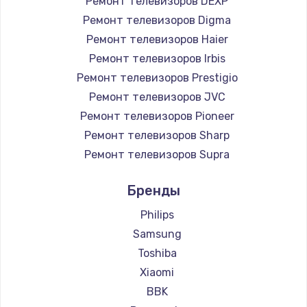
Ремонт телевизоров DEXP
890 руб.
Ремонт телевизоров Digma
Заказать
Ремонт телевизоров Haier
Ремонт телевизоров Irbis
Замена микросхемы NFC
Ремонт телевизоров Prestigio
1100 руб.
Ремонт телевизоров JVC
Ремонт телевизоров Pioneer
Заказать
Ремонт телевизоров Sharp
Замена шим-контроллера
Ремонт телевизоров Supra
3900 руб.
Ремонт телевизоров Aiwa
Бренды
Ремонт телевизоров Hisense
Заказать
Ремонт телевизоров Daewoo
Philips
Настройка Wi-Fi
Ремонт телевизоров Centek
Samsung
Ремонт телевизоров Telefunken
1030 руб.
Toshiba
Ремонт телевизоров Hyundai
Xiaomi
Заказать
Ремонт телевизоров Doffler
BBK