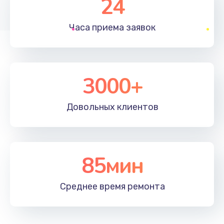
24
1830 руб.
Часа приема
заявок
Заказать
Устранение ошибок
2000 руб.
3000+
Заказать
Довольных
клиентов
Ремонт после залития
2100 руб.
Заказать
85мин
Ремонт электроплаты
Среднее время
ремонта
1400 руб.
Заказать