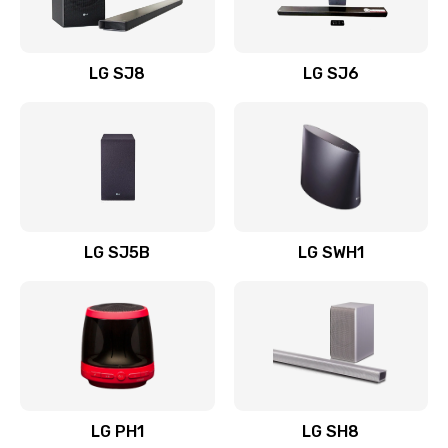
Заказать
Восстановление после заклинивания
LG SJ8
LG SJ6
1400 руб.
Заказать
Восстановление после залития
1500 руб.
Заказать
LG SJ5B
LG SWH1
Замена фильтра
1500 руб.
Заказать
Ремонт корпуса
LG PH1
LG SH8
1400 руб.