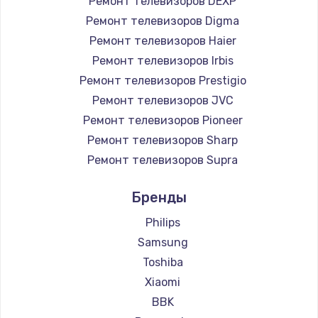
Ремонт телевизоров DEXP
890 руб.
Ремонт телевизоров Digma
Заказать
Ремонт телевизоров Haier
Ремонт телевизоров Irbis
Замена микросхемы NFC
Ремонт телевизоров Prestigio
1100 руб.
Ремонт телевизоров JVC
Ремонт телевизоров Pioneer
Заказать
Ремонт телевизоров Sharp
Замена шим-контроллера
Ремонт телевизоров Supra
3900 руб.
Ремонт телевизоров Aiwa
Бренды
Ремонт телевизоров Hisense
Заказать
Ремонт телевизоров Daewoo
Philips
Настройка Wi-Fi
Ремонт телевизоров Centek
Samsung
Ремонт телевизоров Telefunken
1030 руб.
Toshiba
Ремонт телевизоров Hyundai
Xiaomi
Заказать
Ремонт телевизоров Doffler
BBK