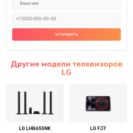
Ремонт платы электроники
1400 руб.
Заказать
Прошивка
1500 руб.
Заказать
Другие модели телевизоров
LG
Ремонт механики привода
1500 руб.
Заказать
Ремонт / замена кнопок, клавиш, индикаторов,
разъемов
1550 руб.
LG LHB655NK
LG FJ7
Заказать