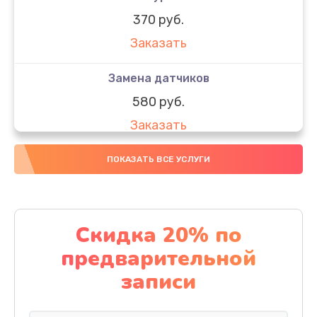
370 руб.
Заказать
Замена датчиков
580 руб.
Заказать
Комплексная чистка
ПОКАЗАТЬ ВСЕ УСЛУГИ
800 руб.
Заказать
Скидка 20% по
Замена дисплея (экрана)
предварительной
2000 руб.
записи
Заказать