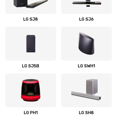
Заказать
Восстановление после заклинивания
LG SJ8
LG SJ6
1400 руб.
Заказать
Восстановление после залития
1500 руб.
Заказать
LG SJ5B
LG SWH1
Замена фильтра
1500 руб.
Заказать
Ремонт корпуса
LG PH1
LG SH8
1400 руб.