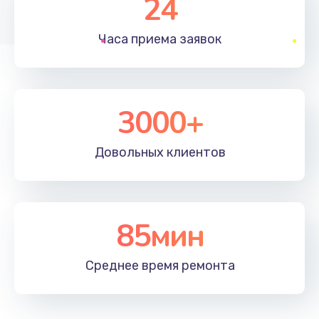
24
1830 руб.
Часа приема
заявок
Заказать
Устранение ошибок
2000 руб.
3000+
Заказать
Довольных
клиентов
Ремонт после залития
2100 руб.
Заказать
85мин
Ремонт электроплаты
Среднее время
ремонта
1400 руб.
Заказать