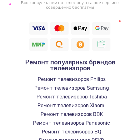
1400 руб.
Все консультации по телефону в нашем сервисе
совершенно бесплатны
Заказать
Восстановление цепи питания, пайка
880 руб.
Заказать
Ремонт популярных брендов
Программный ремонт/прошивка
телевизоров
390 руб.
Ремонт телевизоров Philips
Заказать
Ремонт телевизоров Samsung
Ремонт телевизоров Toshiba
Замена Bluetooth/Wi-Fi модуля
Ремонт телевизоров Xiaomi
800 руб.
Ремонт телевизоров BBK
Заказать
Ремонт телевизоров Panasonic
Ремонт телевизоров BQ
Замена картридера