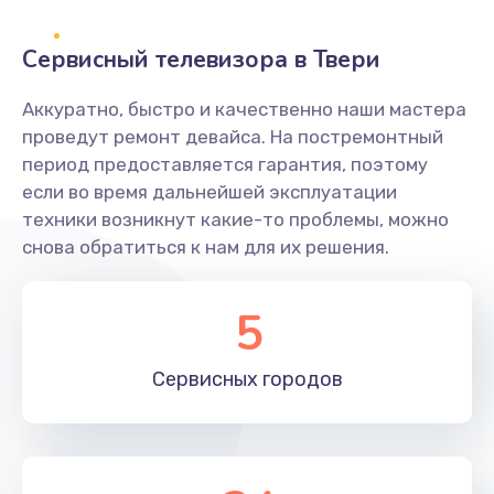
2400 руб.
Заказать
Сервисный телевизора в Твери
Ремонт системной платы
Аккуратно, быстро и качественно наши мастера
проведут ремонт девайса. На постремонтный
1600 руб.
период предоставляется гарантия, поэтому
Заказать
если во время дальнейшей эксплуатации
техники возникнут какие-то проблемы, можно
Снятие системных ошибок/программный ремонт
снова обратиться к нам для их решения.
1400 руб.
Заказать
5
Ремонт разъема SIM-карты
Сервисных
городов
880 руб.
Заказать
Модернизация