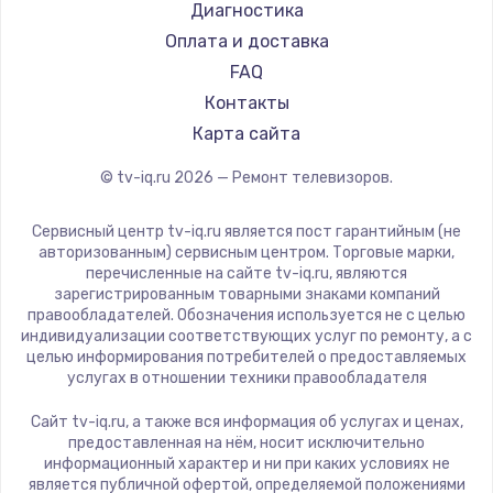
Hyundai
Диагностика
Замена видеокарты
Doffler
Оплата и доставка
1600 руб.
Hiper
FAQ
Заказать
Grundig
Контакты
HITACHI
Карта сайта
Ремонт разъема питания
Konka
© tv-iq.ru
2026
— Ремонт телевизоров.
880 руб.
RED solution
Thomson
Заказать
Сервисный центр tv-iq.ru является пост гарантийным (не
Yandex
авторизованным) сервисным центром. Торговые марки,
перечисленные на сайте tv-iq.ru, являются
Замена видеочипа
National
зарегистрированным товарными знаками компаний
2745 руб.
iFFALCON
правообладателей. Обозначения используется не с целью
индивидуализации соответствующих услуг по ремонту, а с
Tuvio
Заказать
целью информирования потребителей о предоставляемых
Nord
услугах в отношении техники правообладателя
Замена северного моста
Carrera
Сайт tv-iq.ru, а также вся информация об услугах и ценах,
BenQ
2600 руб.
предоставленная на нём, носит исключительно
информационный характер и ни при каких условиях не
Заказать
является публичной офертой, определяемой положениями