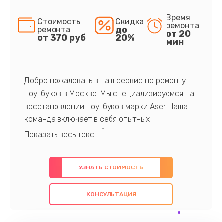
Время
Стоимость
Скидка
ремонта
до
ремонта
от 20
от 370 руб
20%
мин
Добро пожаловать в наш сервис по ремонту
ноутбуков в Москве. Мы специализируемся на
восстановлении ноутбуков марки Aser. Наша
команда включает в себя опытных
профессионалов с обширными знаниями и
многолетним опытом в данной области. Мы
предлагаем быстрый и качественный ремонт с
УЗНАТЬ СТОИМОСТЬ
использованием оригинальных компонентов, а
также гарантируем качество всех
КОНСУЛЬТАЦИЯ
проведенных работ. Наша цель - предоставить
клиентам надежное и профессиональное