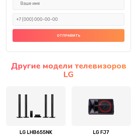
Ремонт платы электроники
1400 руб.
Заказать
Прошивка
1500 руб.
Заказать
Другие модели телевизоров
LG
Ремонт механики привода
1500 руб.
Заказать
Ремонт / замена кнопок, клавиш, индикаторов,
разъемов
1550 руб.
LG LHB655NK
LG FJ7
Заказать