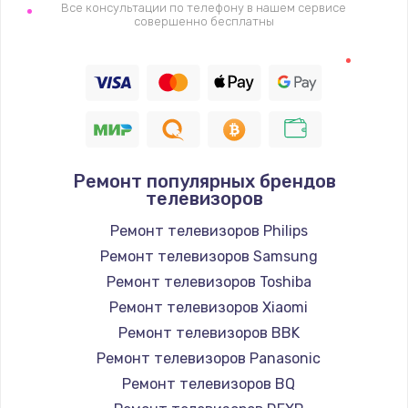
1400 руб.
Все консультации по телефону в нашем сервисе
совершенно бесплатны
Заказать
Восстановление цепи питания, пайка
880 руб.
Заказать
Ремонт популярных брендов
Программный ремонт/прошивка
телевизоров
390 руб.
Ремонт телевизоров Philips
Заказать
Ремонт телевизоров Samsung
Ремонт телевизоров Toshiba
Замена Bluetooth/Wi-Fi модуля
Ремонт телевизоров Xiaomi
800 руб.
Ремонт телевизоров BBK
Заказать
Ремонт телевизоров Panasonic
Ремонт телевизоров BQ
Замена картридера