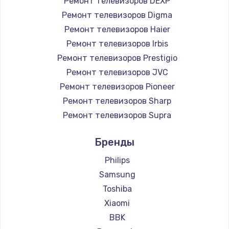
Ремонт телевизоров DEXP
890 руб.
Ремонт телевизоров Digma
Заказать
Ремонт телевизоров Haier
Ремонт телевизоров Irbis
Замена микросхемы NFC
Ремонт телевизоров Prestigio
1100 руб.
Ремонт телевизоров JVC
Ремонт телевизоров Pioneer
Заказать
Ремонт телевизоров Sharp
Замена шим-контроллера
Ремонт телевизоров Supra
3900 руб.
Ремонт телевизоров Aiwa
Бренды
Ремонт телевизоров Hisense
Заказать
Ремонт телевизоров Daewoo
Philips
Настройка Wi-Fi
Ремонт телевизоров Centek
Samsung
Ремонт телевизоров Telefunken
1030 руб.
Toshiba
Ремонт телевизоров Hyundai
Xiaomi
Заказать
Ремонт телевизоров Doffler
BBK