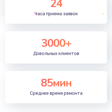
24
1830 руб.
Часа приема
заявок
Заказать
Устранение ошибок
2000 руб.
3000+
Заказать
Довольных
клиентов
Ремонт после залития
2100 руб.
Заказать
85мин
Ремонт электроплаты
Среднее время
ремонта
1400 руб.
Заказать