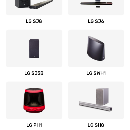
Заказать
Восстановление после заклинивания
LG SJ8
LG SJ6
1400 руб.
Заказать
Восстановление после залития
1500 руб.
Заказать
LG SJ5B
LG SWH1
Замена фильтра
1500 руб.
Заказать
Ремонт корпуса
LG PH1
LG SH8
1400 руб.