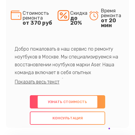
Время
Стоимость
Скидка
ремонта
до
ремонта
от 20
от 370 руб
20%
мин
Добро пожаловать в наш сервис по ремонту
ноутбуков в Москве. Мы специализируемся на
восстановлении ноутбуков марки Aser. Наша
команда включает в себя опытных
профессионалов с обширными знаниями и
многолетним опытом в данной области. Мы
предлагаем быстрый и качественный ремонт с
УЗНАТЬ СТОИМОСТЬ
использованием оригинальных компонентов, а
также гарантируем качество всех
КОНСУЛЬТАЦИЯ
проведенных работ. Наша цель - предоставить
клиентам надежное и профессиональное