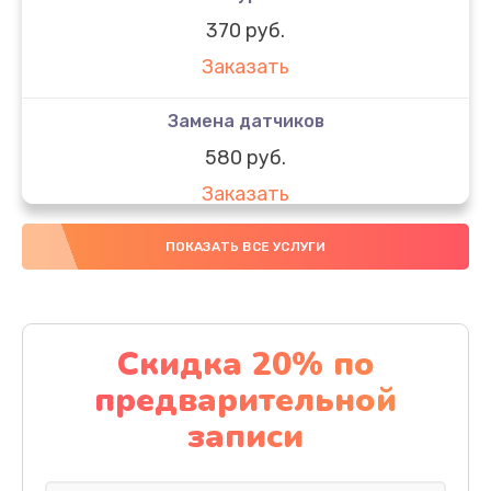
370 руб.
Заказать
Замена датчиков
580 руб.
Заказать
Комплексная чистка
ПОКАЗАТЬ ВСЕ УСЛУГИ
800 руб.
Заказать
Скидка 20% по
Замена дисплея (экрана)
предварительной
2000 руб.
записи
Заказать