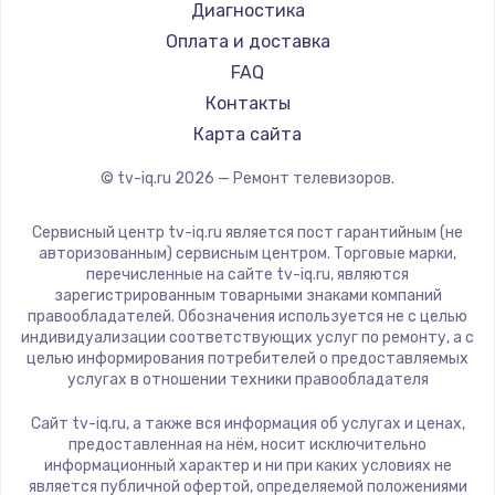
Hyundai
Диагностика
Замена видеокарты
Doffler
Оплата и доставка
1600 руб.
Hiper
FAQ
Заказать
Grundig
Контакты
HITACHI
Карта сайта
Ремонт разъема питания
Konka
© tv-iq.ru
2026
— Ремонт телевизоров.
880 руб.
RED solution
Thomson
Заказать
Сервисный центр tv-iq.ru является пост гарантийным (не
Yandex
авторизованным) сервисным центром. Торговые марки,
перечисленные на сайте tv-iq.ru, являются
Замена видеочипа
National
зарегистрированным товарными знаками компаний
2745 руб.
iFFALCON
правообладателей. Обозначения используется не с целью
индивидуализации соответствующих услуг по ремонту, а с
Tuvio
Заказать
целью информирования потребителей о предоставляемых
Nord
услугах в отношении техники правообладателя
Замена северного моста
Carrera
Сайт tv-iq.ru, а также вся информация об услугах и ценах,
BenQ
2600 руб.
предоставленная на нём, носит исключительно
информационный характер и ни при каких условиях не
Заказать
является публичной офертой, определяемой положениями