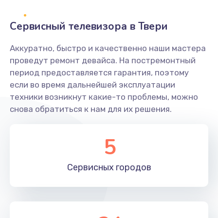
2400 руб.
Заказать
Сервисный телевизора в Твери
Ремонт системной платы
Аккуратно, быстро и качественно наши мастера
проведут ремонт девайса. На постремонтный
1600 руб.
период предоставляется гарантия, поэтому
Заказать
если во время дальнейшей эксплуатации
техники возникнут какие-то проблемы, можно
Снятие системных ошибок/программный ремонт
снова обратиться к нам для их решения.
1400 руб.
Заказать
5
Ремонт разъема SIM-карты
Сервисных
городов
880 руб.
Заказать
Модернизация