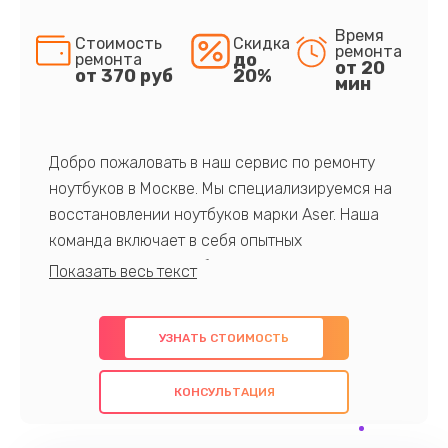
Время
Стоимость
Скидка
ремонта
до
ремонта
от 20
от 370 руб
20%
мин
Добро пожаловать в наш сервис по ремонту
ноутбуков в Москве. Мы специализируемся на
восстановлении ноутбуков марки Aser. Наша
команда включает в себя опытных
профессионалов с обширными знаниями и
многолетним опытом в данной области. Мы
предлагаем быстрый и качественный ремонт с
УЗНАТЬ СТОИМОСТЬ
использованием оригинальных компонентов, а
также гарантируем качество всех
КОНСУЛЬТАЦИЯ
проведенных работ. Наша цель - предоставить
клиентам надежное и профессиональное