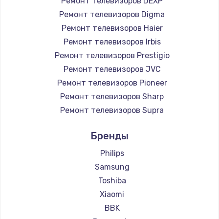
Ремонт телевизоров DEXP
890 руб.
Ремонт телевизоров Digma
Заказать
Ремонт телевизоров Haier
Ремонт телевизоров Irbis
Замена микросхемы NFC
Ремонт телевизоров Prestigio
1100 руб.
Ремонт телевизоров JVC
Ремонт телевизоров Pioneer
Заказать
Ремонт телевизоров Sharp
Замена шим-контроллера
Ремонт телевизоров Supra
3900 руб.
Ремонт телевизоров Aiwa
Бренды
Ремонт телевизоров Hisense
Заказать
Ремонт телевизоров Daewoo
Philips
Настройка Wi-Fi
Ремонт телевизоров Centek
Samsung
Ремонт телевизоров Telefunken
1030 руб.
Toshiba
Ремонт телевизоров Hyundai
Xiaomi
Заказать
Ремонт телевизоров Doffler
BBK