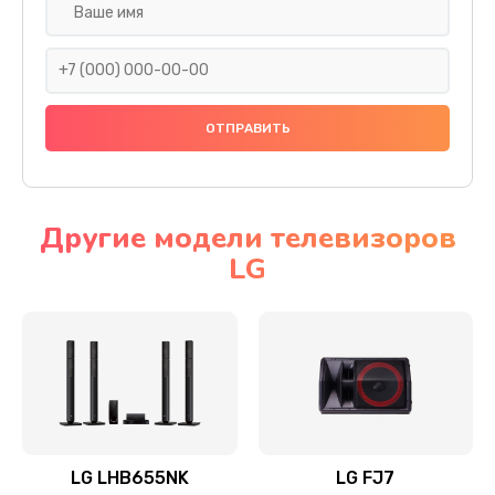
Ремонт платы электроники
1400 руб.
Заказать
Прошивка
1500 руб.
Заказать
Другие модели телевизоров
LG
Ремонт механики привода
1500 руб.
Заказать
Ремонт / замена кнопок, клавиш, индикаторов,
разъемов
1550 руб.
LG LHB655NK
LG FJ7
Заказать