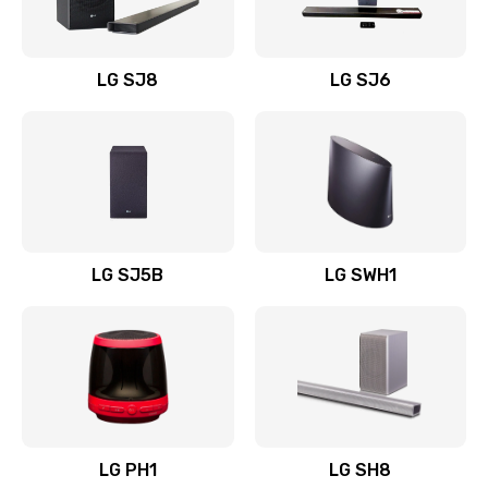
Заказать
Восстановление после заклинивания
LG SJ8
LG SJ6
1400 руб.
Заказать
Восстановление после залития
1500 руб.
Заказать
LG SJ5B
LG SWH1
Замена фильтра
1500 руб.
Заказать
Ремонт корпуса
LG PH1
LG SH8
1400 руб.