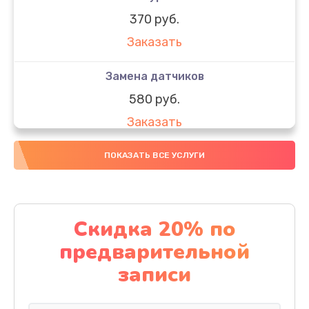
370 руб.
Заказать
Замена датчиков
580 руб.
Заказать
Комплексная чистка
ПОКАЗАТЬ ВСЕ УСЛУГИ
800 руб.
Заказать
Скидка 20% по
Замена дисплея (экрана)
предварительной
2000 руб.
записи
Заказать