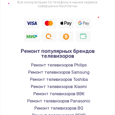
1400 руб.
Все консультации по телефону в нашем сервисе
совершенно бесплатны
Заказать
Восстановление цепи питания, пайка
880 руб.
Заказать
Ремонт популярных брендов
Программный ремонт/прошивка
телевизоров
390 руб.
Ремонт телевизоров Philips
Заказать
Ремонт телевизоров Samsung
Ремонт телевизоров Toshiba
Замена Bluetooth/Wi-Fi модуля
Ремонт телевизоров Xiaomi
800 руб.
Ремонт телевизоров BBK
Заказать
Ремонт телевизоров Panasonic
Ремонт телевизоров BQ
Замена картридера