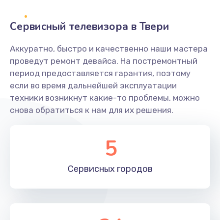
2400 руб.
Заказать
Сервисный телевизора в Твери
Ремонт системной платы
Аккуратно, быстро и качественно наши мастера
проведут ремонт девайса. На постремонтный
1600 руб.
период предоставляется гарантия, поэтому
Заказать
если во время дальнейшей эксплуатации
техники возникнут какие-то проблемы, можно
Снятие системных ошибок/программный ремонт
снова обратиться к нам для их решения.
1400 руб.
Заказать
5
Ремонт разъема SIM-карты
Сервисных
городов
880 руб.
Заказать
Модернизация