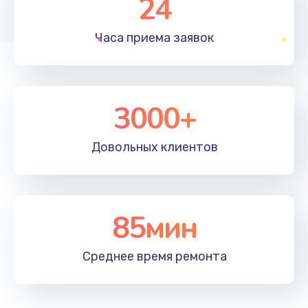
24
1830 руб.
Часа приема
заявок
Заказать
Устранение ошибок
2000 руб.
3000+
Заказать
Довольных
клиентов
Ремонт после залития
2100 руб.
Заказать
85мин
Ремонт электроплаты
Среднее время
ремонта
1400 руб.
Заказать