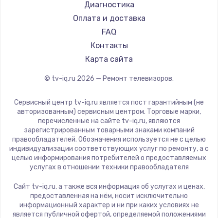
Hyundai
Диагностика
Замена видеокарты
Doffler
Оплата и доставка
1600 руб.
Hiper
FAQ
Заказать
Grundig
Контакты
HITACHI
Карта сайта
Ремонт разъема питания
Konka
© tv-iq.ru
2026
— Ремонт телевизоров.
880 руб.
RED solution
Thomson
Заказать
Сервисный центр tv-iq.ru является пост гарантийным (не
Yandex
авторизованным) сервисным центром. Торговые марки,
перечисленные на сайте tv-iq.ru, являются
Замена видеочипа
National
зарегистрированным товарными знаками компаний
2745 руб.
iFFALCON
правообладателей. Обозначения используется не с целью
индивидуализации соответствующих услуг по ремонту, а с
Tuvio
Заказать
целью информирования потребителей о предоставляемых
Nord
услугах в отношении техники правообладателя
Замена северного моста
Carrera
Сайт tv-iq.ru, а также вся информация об услугах и ценах,
BenQ
2600 руб.
предоставленная на нём, носит исключительно
информационный характер и ни при каких условиях не
Заказать
является публичной офертой, определяемой положениями