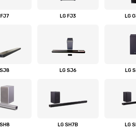
вания
40 мин
2 года
 FJ7
LG FJ3
LG 
20 мин
2 года
30 мин
2 года
40 мин
2 года
 SJ8
LG SJ6
LG 
ьного
50 мин
3 года
60 мин
3 года
авления
20 мин
1 год
 SH8
LG SH7B
LG 
40 мин
3 года