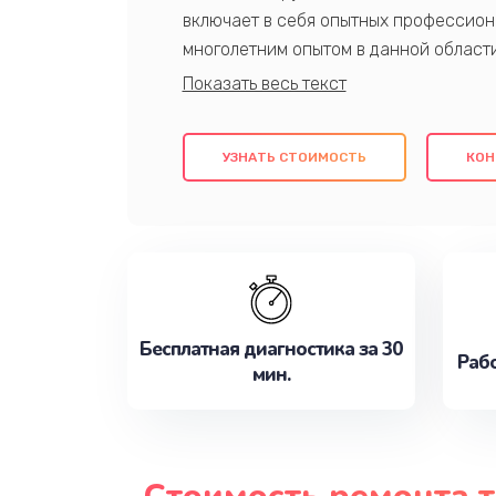
включает в себя опытных профессион
многолетним опытом в данной област
качественный ремонт с использовани
гарантируем качество всех проведенн
клиентам надежное и профессиональн
УЗНАТЬ СТОИМОСТЬ
КОН
потребности наилучшим образом. Не 
сейчас!
Бесплатная диагностика за 30
Рабо
мин.