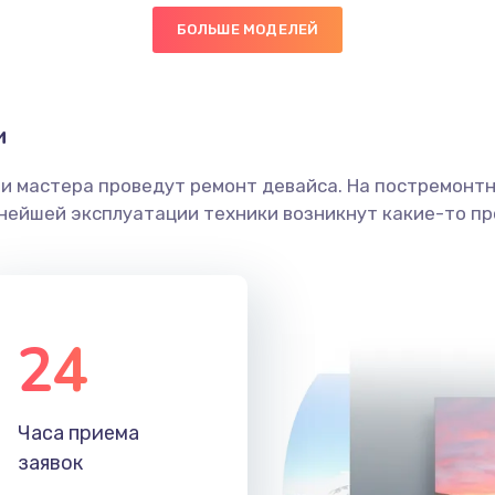
БОЛЬШЕ МОДЕЛЕЙ
30 мин
2 года
граммный
30 мин
3 года
и
ши мастера проведут ремонт девайса. На постремонт
20 мин
2 года
ьнейшей эксплуатации техники возникнут какие-то пр
40 мин
1 год
40 мин
3 года
24
50 мин
1 год
Часа приема
30 мин
1 год
заявок