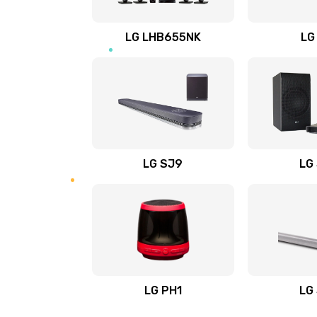
Восстановление после заклини
LG LHB655NK
LG
Восстановление после залития
Замена фильтра
Ремонт корпуса
LG SJ9
LG
Полная профилактика вертикал
пылесоса
Пайка конденсаторов
Ремонт электронного блока упр
LG PH1
LG
Ремонт или замена двигателя