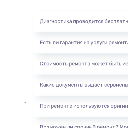
Замена динамика
Диагностика проводится бесплат
Замена корпуса
Замена аккумулятора
Есть ли гарантия на услуги ремон
Замена разъема
Стоимость ремонта может быть и
Ремонт платы
Какие документы выдает сервисны
Не включается
Нет звука
При ремонте используются оригин
Не видит флешку
Возможен ли срочный ремонт? Мог