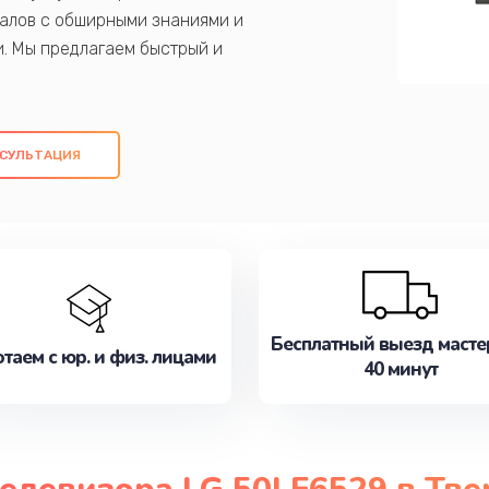
алов с обширными знаниями и
и. Мы предлагаем быстрый и
ем оригинальных компонентов, а также
ых работ. Наша цель - предоставить
ое обслуживание, удовлетворяя их
СУЛЬТАЦИЯ
медлите записаться на ремонт уже
Бесплатный выезд масте
таем с юр. и физ. лицами
40 минут