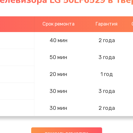
елевизора LG 50LF6529 в Тве
Срок ремонта
Гарантия
40 мин
2 года
50 мин
3 года
20 мин
1 год
30 мин
3 года
30 мин
2 года
40 мин
1 год