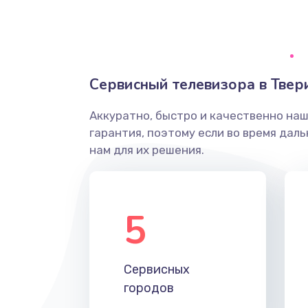
Ремонт системной платы
Снятие системных ошибок/про
Сервисный телевизора в Твер
ремонт
Аккуратно, быстро и качественно на
Ремонт разъема SIM-карты
гарантия, поэтому если во время дал
нам для их решения.
Модернизация
Устранение ошибок
5
Ремонт после залития
Сервисных
Ремонт электроплаты
городов