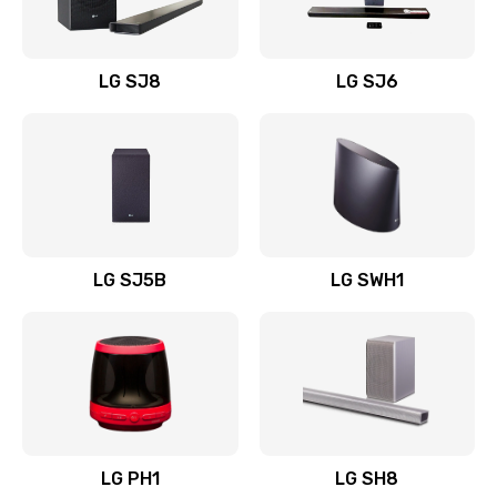
Заказать
Восстановление после заклинивания
LG SJ8
LG SJ6
1400 руб.
Заказать
Восстановление после залития
1500 руб.
Заказать
LG SJ5B
LG SWH1
Замена фильтра
1500 руб.
Заказать
Ремонт корпуса
LG PH1
LG SH8
1400 руб.