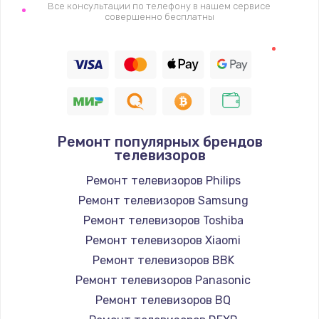
1400 руб.
Все консультации по телефону в нашем сервисе
совершенно бесплатны
Заказать
Восстановление цепи питания, пайка
880 руб.
Заказать
Ремонт популярных брендов
Программный ремонт/прошивка
телевизоров
390 руб.
Ремонт телевизоров Philips
Заказать
Ремонт телевизоров Samsung
Ремонт телевизоров Toshiba
Замена Bluetooth/Wi-Fi модуля
Ремонт телевизоров Xiaomi
800 руб.
Ремонт телевизоров BBK
Заказать
Ремонт телевизоров Panasonic
Ремонт телевизоров BQ
Замена картридера