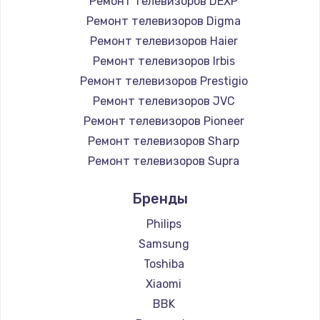
Ремонт телевизоров DEXP
890 руб.
Ремонт телевизоров Digma
Заказать
Ремонт телевизоров Haier
Ремонт телевизоров Irbis
Замена микросхемы NFC
Ремонт телевизоров Prestigio
1100 руб.
Ремонт телевизоров JVC
Ремонт телевизоров Pioneer
Заказать
Ремонт телевизоров Sharp
Замена шим-контроллера
Ремонт телевизоров Supra
3900 руб.
Ремонт телевизоров Aiwa
Бренды
Ремонт телевизоров Hisense
Заказать
Ремонт телевизоров Daewoo
Philips
Настройка Wi-Fi
Ремонт телевизоров Centek
Samsung
Ремонт телевизоров Telefunken
1030 руб.
Toshiba
Ремонт телевизоров Hyundai
Xiaomi
Заказать
Ремонт телевизоров Doffler
BBK