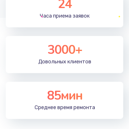
24
1830 руб.
Часа приема
заявок
Заказать
Устранение ошибок
2000 руб.
3000+
Заказать
Довольных
клиентов
Ремонт после залития
2100 руб.
Заказать
85мин
Ремонт электроплаты
Среднее время
ремонта
1400 руб.
Заказать