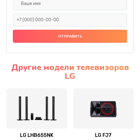
Ремонт платы электроники
1400 руб.
Заказать
Прошивка
1500 руб.
Заказать
Другие модели телевизоров
LG
Ремонт механики привода
1500 руб.
Заказать
Ремонт / замена кнопок, клавиш, индикаторов,
разъемов
1550 руб.
LG LHB655NK
LG FJ7
Заказать