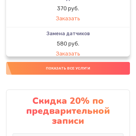
370 руб.
Заказать
Замена датчиков
580 руб.
Заказать
Комплексная чистка
ПОКАЗАТЬ ВСЕ УСЛУГИ
800 руб.
Заказать
Скидка 20% по
Замена дисплея (экрана)
предварительной
2000 руб.
записи
Заказать