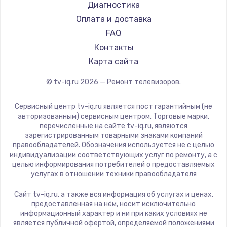
Hyundai
Диагностика
Замена видеокарты
Doffler
Оплата и доставка
1600 руб.
Hiper
FAQ
Заказать
Grundig
Контакты
HITACHI
Карта сайта
Ремонт разъема питания
Konka
© tv-iq.ru
2026
— Ремонт телевизоров.
880 руб.
RED solution
Thomson
Заказать
Сервисный центр tv-iq.ru является пост гарантийным (не
Yandex
авторизованным) сервисным центром. Торговые марки,
перечисленные на сайте tv-iq.ru, являются
Замена видеочипа
National
зарегистрированным товарными знаками компаний
2745 руб.
iFFALCON
правообладателей. Обозначения используется не с целью
индивидуализации соответствующих услуг по ремонту, а с
Tuvio
Заказать
целью информирования потребителей о предоставляемых
Nord
услугах в отношении техники правообладателя
Замена северного моста
Carrera
Сайт tv-iq.ru, а также вся информация об услугах и ценах,
BenQ
2600 руб.
предоставленная на нём, носит исключительно
информационный характер и ни при каких условиях не
Заказать
является публичной офертой, определяемой положениями