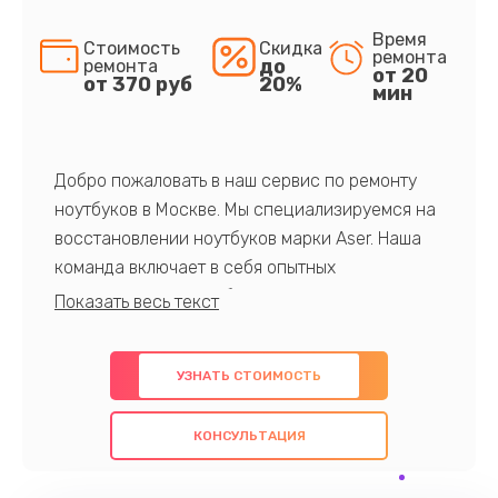
Время
Стоимость
Скидка
ремонта
до
ремонта
от 20
от 370 руб
20%
мин
Добро пожаловать в наш сервис по ремонту
ноутбуков в Москве. Мы специализируемся на
восстановлении ноутбуков марки Aser. Наша
команда включает в себя опытных
профессионалов с обширными знаниями и
многолетним опытом в данной области. Мы
предлагаем быстрый и качественный ремонт с
УЗНАТЬ СТОИМОСТЬ
использованием оригинальных компонентов, а
также гарантируем качество всех
КОНСУЛЬТАЦИЯ
проведенных работ. Наша цель - предоставить
клиентам надежное и профессиональное