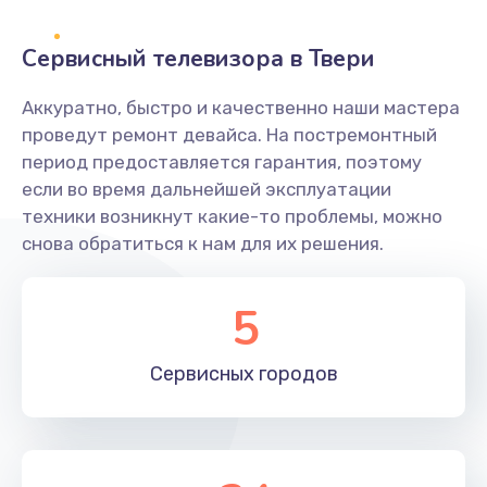
2400 руб.
Заказать
Сервисный телевизора в Твери
Ремонт системной платы
Аккуратно, быстро и качественно наши мастера
проведут ремонт девайса. На постремонтный
1600 руб.
период предоставляется гарантия, поэтому
Заказать
если во время дальнейшей эксплуатации
техники возникнут какие-то проблемы, можно
Снятие системных ошибок/программный ремонт
снова обратиться к нам для их решения.
1400 руб.
Заказать
5
Ремонт разъема SIM-карты
Сервисных
городов
880 руб.
Заказать
Модернизация