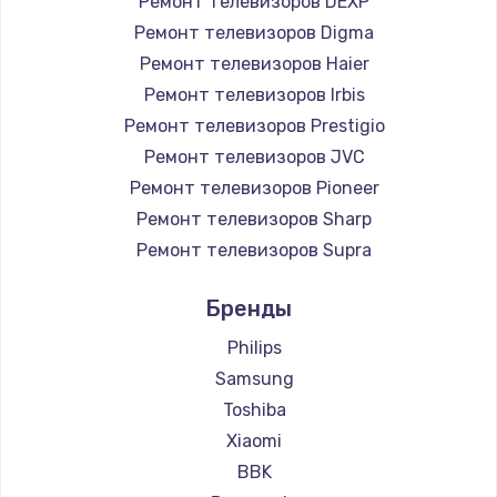
Ремонт телевизоров DEXP
890 руб.
Ремонт телевизоров Digma
Заказать
Ремонт телевизоров Haier
Ремонт телевизоров Irbis
Замена микросхемы NFC
Ремонт телевизоров Prestigio
1100 руб.
Ремонт телевизоров JVC
Ремонт телевизоров Pioneer
Заказать
Ремонт телевизоров Sharp
Замена шим-контроллера
Ремонт телевизоров Supra
3900 руб.
Ремонт телевизоров Aiwa
Бренды
Ремонт телевизоров Hisense
Заказать
Ремонт телевизоров Daewoo
Philips
Настройка Wi-Fi
Ремонт телевизоров Centek
Samsung
Ремонт телевизоров Telefunken
1030 руб.
Toshiba
Ремонт телевизоров Hyundai
Xiaomi
Заказать
Ремонт телевизоров Doffler
BBK