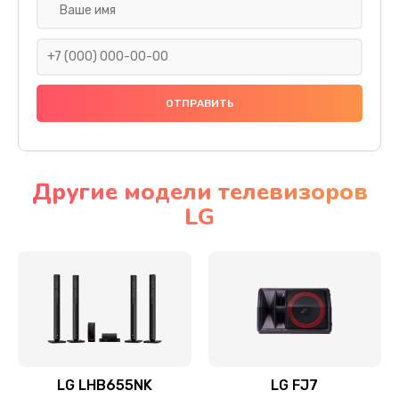
Ремонт платы электроники
1400 руб.
Заказать
Прошивка
1500 руб.
Заказать
Другие модели телевизоров
LG
Ремонт механики привода
1500 руб.
Заказать
Ремонт / замена кнопок, клавиш, индикаторов,
разъемов
1550 руб.
LG LHB655NK
LG FJ7
Заказать