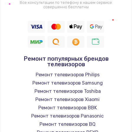
1400 руб.
Все консультации по телефону в нашем сервисе
совершенно бесплатны
Заказать
Восстановление цепи питания, пайка
880 руб.
Заказать
Ремонт популярных брендов
Программный ремонт/прошивка
телевизоров
390 руб.
Ремонт телевизоров Philips
Заказать
Ремонт телевизоров Samsung
Ремонт телевизоров Toshiba
Замена Bluetooth/Wi-Fi модуля
Ремонт телевизоров Xiaomi
800 руб.
Ремонт телевизоров BBK
Заказать
Ремонт телевизоров Panasonic
Ремонт телевизоров BQ
Замена картридера