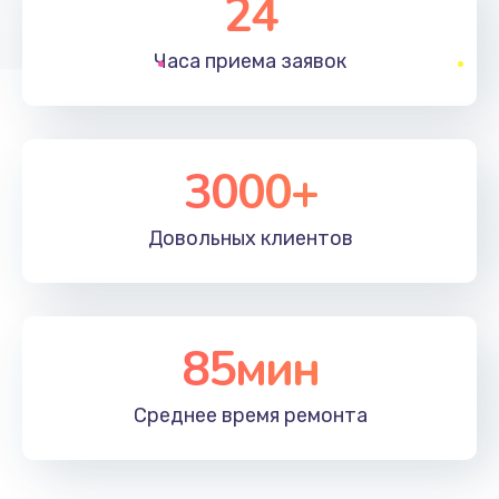
24
1830 руб.
Часа приема
заявок
Заказать
Устранение ошибок
2000 руб.
3000+
Заказать
Довольных
клиентов
Ремонт после залития
2100 руб.
Заказать
85мин
Ремонт электроплаты
Среднее время
ремонта
1400 руб.
Заказать