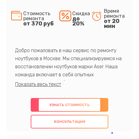
Время
Стоимость
Скидка
ремонта
до
ремонта
от 20
от 370 руб
20%
мин
Добро пожаловать в наш сервис по ремонту
ноутбуков в Москве. Мы специализируемся на
восстановлении ноутбуков марки Aser. Наша
команда включает в себя опытных
профессионалов с обширными знаниями и
многолетним опытом в данной области. Мы
предлагаем быстрый и качественный ремонт с
УЗНАТЬ СТОИМОСТЬ
использованием оригинальных компонентов, а
также гарантируем качество всех
КОНСУЛЬТАЦИЯ
проведенных работ. Наша цель - предоставить
клиентам надежное и профессиональное