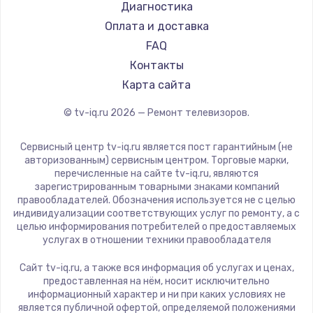
Hyundai
Диагностика
Замена видеокарты
Doffler
Оплата и доставка
1600 руб.
Hiper
FAQ
Заказать
Grundig
Контакты
HITACHI
Карта сайта
Ремонт разъема питания
Konka
© tv-iq.ru
2026
— Ремонт телевизоров.
880 руб.
RED solution
Thomson
Заказать
Сервисный центр tv-iq.ru является пост гарантийным (не
Yandex
авторизованным) сервисным центром. Торговые марки,
перечисленные на сайте tv-iq.ru, являются
Замена видеочипа
National
зарегистрированным товарными знаками компаний
2745 руб.
iFFALCON
правообладателей. Обозначения используется не с целью
индивидуализации соответствующих услуг по ремонту, а с
Tuvio
Заказать
целью информирования потребителей о предоставляемых
Nord
услугах в отношении техники правообладателя
Замена северного моста
Carrera
Сайт tv-iq.ru, а также вся информация об услугах и ценах,
BenQ
2600 руб.
предоставленная на нём, носит исключительно
информационный характер и ни при каких условиях не
Заказать
является публичной офертой, определяемой положениями