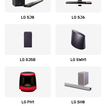
Заказать
Восстановление после заклинивания
LG SJ8
LG SJ6
1400 руб.
Заказать
Восстановление после залития
1500 руб.
Заказать
LG SJ5B
LG SWH1
Замена фильтра
1500 руб.
Заказать
Ремонт корпуса
LG PH1
LG SH8
1400 руб.