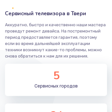
2400 руб.
Заказать
Сервисный телевизора в Твери
Ремонт системной платы
Аккуратно, быстро и качественно наши мастера
проведут ремонт девайса. На постремонтный
1600 руб.
период предоставляется гарантия, поэтому
Заказать
если во время дальнейшей эксплуатации
техники возникнут какие-то проблемы, можно
Снятие системных ошибок/программный ремонт
снова обратиться к нам для их решения.
1400 руб.
Заказать
5
Ремонт разъема SIM-карты
Сервисных
городов
880 руб.
Заказать
Модернизация