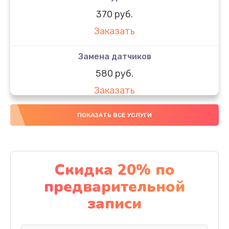
370 руб.
Заказать
Замена датчиков
580 руб.
Заказать
Комплексная чистка
ПОКАЗАТЬ ВСЕ УСЛУГИ
800 руб.
Заказать
Скидка 20% по
Замена дисплея (экрана)
предварительной
2000 руб.
записи
Заказать