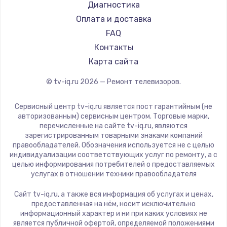
Hyundai
Диагностика
Замена видеокарты
Doffler
Оплата и доставка
1600 руб.
Hiper
FAQ
Заказать
Grundig
Контакты
HITACHI
Карта сайта
Ремонт разъема питания
Konka
© tv-iq.ru
2026
— Ремонт телевизоров.
880 руб.
RED solution
Thomson
Заказать
Сервисный центр tv-iq.ru является пост гарантийным (не
Yandex
авторизованным) сервисным центром. Торговые марки,
перечисленные на сайте tv-iq.ru, являются
Замена видеочипа
National
зарегистрированным товарными знаками компаний
2745 руб.
iFFALCON
правообладателей. Обозначения используется не с целью
индивидуализации соответствующих услуг по ремонту, а с
Tuvio
Заказать
целью информирования потребителей о предоставляемых
Nord
услугах в отношении техники правообладателя
Замена северного моста
Carrera
Сайт tv-iq.ru, а также вся информация об услугах и ценах,
BenQ
2600 руб.
предоставленная на нём, носит исключительно
информационный характер и ни при каких условиях не
Заказать
является публичной офертой, определяемой положениями