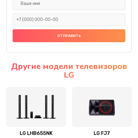
Ремонт платы электроники
1400 руб.
Заказать
Прошивка
1500 руб.
Заказать
Другие модели телевизоров
LG
Ремонт механики привода
1500 руб.
Заказать
Ремонт / замена кнопок, клавиш, индикаторов,
разъемов
1550 руб.
LG LHB655NK
LG FJ7
Заказать