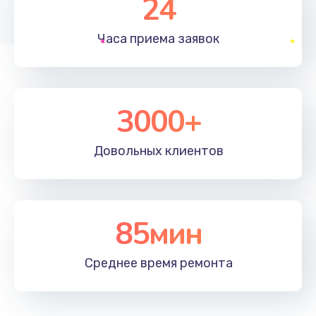
24
1830 руб.
Часа приема
заявок
Заказать
Устранение ошибок
2000 руб.
3000+
Заказать
Довольных
клиентов
Ремонт после залития
2100 руб.
Заказать
85мин
Ремонт электроплаты
Среднее время
ремонта
1400 руб.
Заказать