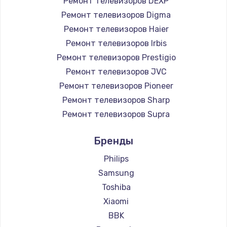
Ремонт телевизоров DEXP
890 руб.
Ремонт телевизоров Digma
Заказать
Ремонт телевизоров Haier
Ремонт телевизоров Irbis
Замена микросхемы NFC
Ремонт телевизоров Prestigio
1100 руб.
Ремонт телевизоров JVC
Ремонт телевизоров Pioneer
Заказать
Ремонт телевизоров Sharp
Замена шим-контроллера
Ремонт телевизоров Supra
3900 руб.
Ремонт телевизоров Aiwa
Бренды
Ремонт телевизоров Hisense
Заказать
Ремонт телевизоров Daewoo
Philips
Настройка Wi-Fi
Ремонт телевизоров Centek
Samsung
Ремонт телевизоров Telefunken
1030 руб.
Toshiba
Ремонт телевизоров Hyundai
Xiaomi
Заказать
Ремонт телевизоров Doffler
BBK