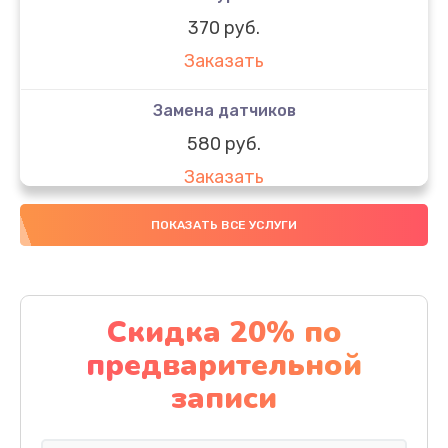
370 руб.
Заказать
Замена датчиков
580 руб.
Заказать
Комплексная чистка
ПОКАЗАТЬ ВСЕ УСЛУГИ
800 руб.
Заказать
Скидка 20% по
Замена дисплея (экрана)
предварительной
2000 руб.
записи
Заказать