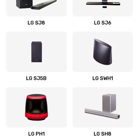
Заказать
Восстановление после заклинивания
LG SJ8
LG SJ6
1400 руб.
Заказать
Восстановление после залития
1500 руб.
Заказать
LG SJ5B
LG SWH1
Замена фильтра
1500 руб.
Заказать
Ремонт корпуса
LG PH1
LG SH8
1400 руб.