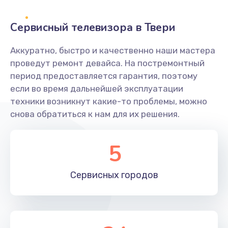
2400 руб.
Заказать
Сервисный телевизора в Твери
Ремонт системной платы
Аккуратно, быстро и качественно наши мастера
проведут ремонт девайса. На постремонтный
1600 руб.
период предоставляется гарантия, поэтому
Заказать
если во время дальнейшей эксплуатации
техники возникнут какие-то проблемы, можно
Снятие системных ошибок/программный ремонт
снова обратиться к нам для их решения.
1400 руб.
Заказать
5
Ремонт разъема SIM-карты
Сервисных
городов
880 руб.
Заказать
Модернизация