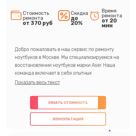
Время
Стоимость
Скидка
ремонта
до
ремонта
от 20
от 370 руб
20%
мин
Добро пожаловать в наш сервис по ремонту
ноутбуков в Москве. Мы специализируемся на
восстановлении ноутбуков марки Aser. Наша
команда включает в себя опытных
профессионалов с обширными знаниями и
многолетним опытом в данной области. Мы
предлагаем быстрый и качественный ремонт с
УЗНАТЬ СТОИМОСТЬ
использованием оригинальных компонентов, а
также гарантируем качество всех
КОНСУЛЬТАЦИЯ
проведенных работ. Наша цель - предоставить
клиентам надежное и профессиональное