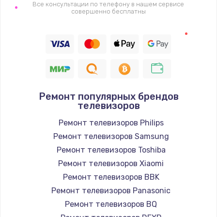
1400 руб.
Все консультации по телефону в нашем сервисе
совершенно бесплатны
Заказать
Восстановление цепи питания, пайка
880 руб.
Заказать
Ремонт популярных брендов
Программный ремонт/прошивка
телевизоров
390 руб.
Ремонт телевизоров Philips
Заказать
Ремонт телевизоров Samsung
Ремонт телевизоров Toshiba
Замена Bluetooth/Wi-Fi модуля
Ремонт телевизоров Xiaomi
800 руб.
Ремонт телевизоров BBK
Заказать
Ремонт телевизоров Panasonic
Ремонт телевизоров BQ
Замена картридера