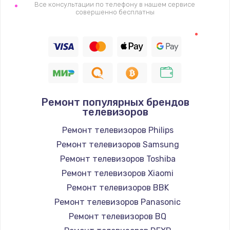
1400 руб.
Все консультации по телефону в нашем сервисе
совершенно бесплатны
Заказать
Восстановление цепи питания, пайка
880 руб.
Заказать
Ремонт популярных брендов
Программный ремонт/прошивка
телевизоров
390 руб.
Ремонт телевизоров Philips
Заказать
Ремонт телевизоров Samsung
Ремонт телевизоров Toshiba
Замена Bluetooth/Wi-Fi модуля
Ремонт телевизоров Xiaomi
800 руб.
Ремонт телевизоров BBK
Заказать
Ремонт телевизоров Panasonic
Ремонт телевизоров BQ
Замена картридера