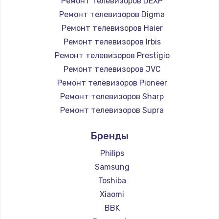
Ремонт телевизоров DEXP
890 руб.
Ремонт телевизоров Digma
Заказать
Ремонт телевизоров Haier
Ремонт телевизоров Irbis
Замена микросхемы NFC
Ремонт телевизоров Prestigio
1100 руб.
Ремонт телевизоров JVC
Ремонт телевизоров Pioneer
Заказать
Ремонт телевизоров Sharp
Замена шим-контроллера
Ремонт телевизоров Supra
3900 руб.
Ремонт телевизоров Aiwa
Бренды
Ремонт телевизоров Hisense
Заказать
Ремонт телевизоров Daewoo
Philips
Настройка Wi-Fi
Ремонт телевизоров Centek
Samsung
Ремонт телевизоров Telefunken
1030 руб.
Toshiba
Ремонт телевизоров Hyundai
Xiaomi
Заказать
Ремонт телевизоров Doffler
BBK