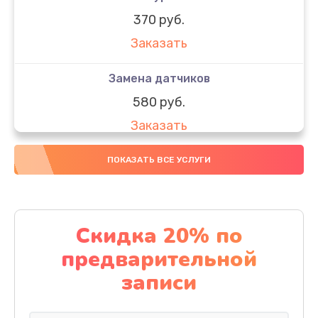
370 руб.
Заказать
Замена датчиков
580 руб.
Заказать
Комплексная чистка
ПОКАЗАТЬ ВСЕ УСЛУГИ
800 руб.
Заказать
Скидка 20% по
Замена дисплея (экрана)
предварительной
2000 руб.
записи
Заказать