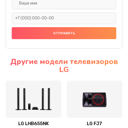
Ремонт платы электроники
1400 руб.
Заказать
Прошивка
1500 руб.
Заказать
Другие модели телевизоров
LG
Ремонт механики привода
1500 руб.
Заказать
Ремонт / замена кнопок, клавиш, индикаторов,
разъемов
1550 руб.
LG LHB655NK
LG FJ7
Заказать