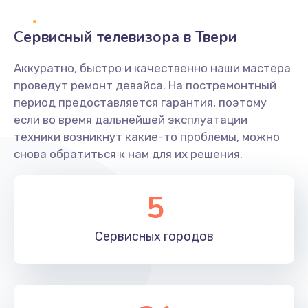
2400 руб.
Заказать
Сервисный телевизора в Твери
Ремонт системной платы
Аккуратно, быстро и качественно наши мастера
проведут ремонт девайса. На постремонтный
1600 руб.
период предоставляется гарантия, поэтому
Заказать
если во время дальнейшей эксплуатации
техники возникнут какие-то проблемы, можно
Снятие системных ошибок/программный ремонт
снова обратиться к нам для их решения.
1400 руб.
Заказать
5
Ремонт разъема SIM-карты
Сервисных
городов
880 руб.
Заказать
Модернизация