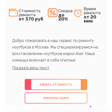
Время
Стоимость
Скидка
ремонта
до
ремонта
от 20
от 370 руб
20%
мин
Добро пожаловать в наш сервис по ремонту
ноутбуков в Москве. Мы специализируемся на
восстановлении ноутбуков марки Aser. Наша
команда включает в себя опытных
профессионалов с обширными знаниями и
многолетним опытом в данной области. Мы
предлагаем быстрый и качественный ремонт с
УЗНАТЬ СТОИМОСТЬ
использованием оригинальных компонентов, а
также гарантируем качество всех
КОНСУЛЬТАЦИЯ
проведенных работ. Наша цель - предоставить
клиентам надежное и профессиональное