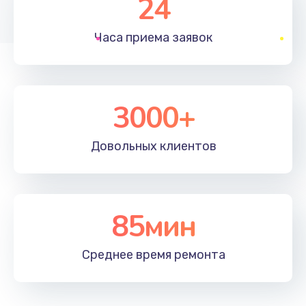
24
1830 руб.
Часа приема
заявок
Заказать
Устранение ошибок
2000 руб.
3000+
Заказать
Довольных
клиентов
Ремонт после залития
2100 руб.
Заказать
85мин
Ремонт электроплаты
Среднее время
ремонта
1400 руб.
Заказать