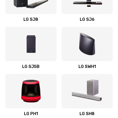
Заказать
Восстановление после заклинивания
LG SJ8
LG SJ6
1400 руб.
Заказать
Восстановление после залития
1500 руб.
Заказать
LG SJ5B
LG SWH1
Замена фильтра
1500 руб.
Заказать
Ремонт корпуса
LG PH1
LG SH8
1400 руб.