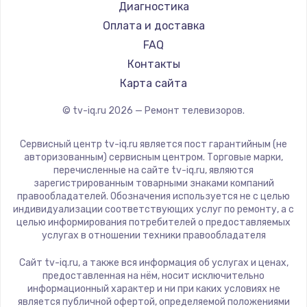
Hyundai
Диагностика
Замена видеокарты
Doffler
Оплата и доставка
1600 руб.
Hiper
FAQ
Заказать
Grundig
Контакты
HITACHI
Карта сайта
Ремонт разъема питания
Konka
© tv-iq.ru
2026
— Ремонт телевизоров.
880 руб.
RED solution
Thomson
Заказать
Сервисный центр tv-iq.ru является пост гарантийным (не
Yandex
авторизованным) сервисным центром. Торговые марки,
перечисленные на сайте tv-iq.ru, являются
Замена видеочипа
National
зарегистрированным товарными знаками компаний
2745 руб.
iFFALCON
правообладателей. Обозначения используется не с целью
индивидуализации соответствующих услуг по ремонту, а с
Tuvio
Заказать
целью информирования потребителей о предоставляемых
Nord
услугах в отношении техники правообладателя
Замена северного моста
Carrera
Сайт tv-iq.ru, а также вся информация об услугах и ценах,
BenQ
2600 руб.
предоставленная на нём, носит исключительно
информационный характер и ни при каких условиях не
Заказать
является публичной офертой, определяемой положениями