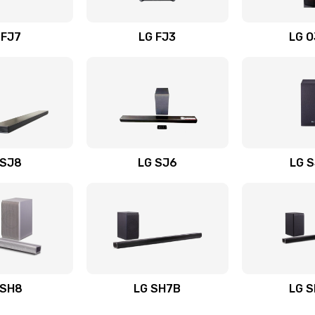
вания
40 мин
3 года
 FJ7
LG FJ3
LG 
30 мин
1 год
20 мин
2 года
30 мин
3 года
 SJ8
LG SJ6
LG 
ьного
20 мин
1 год
50 мин
1 год
авления
60 мин
2 года
 SH8
LG SH7B
LG 
50 мин
2 года