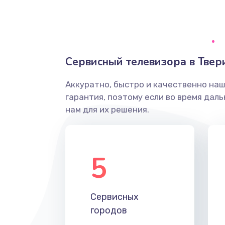
Ремонт системной платы
Снятие системных ошибок/про
Сервисный телевизора в Твер
ремонт
Аккуратно, быстро и качественно на
Ремонт разъема SIM-карты
гарантия, поэтому если во время дал
нам для их решения.
Модернизация
Устранение ошибок
5
Ремонт после залития
Сервисных
Ремонт электроплаты
городов