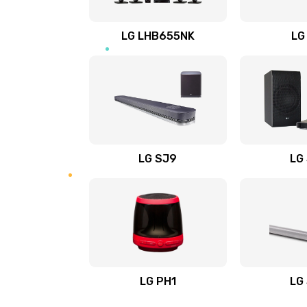
Восстановление после заклини
LG LHB655NK
LG
Восстановление после залития
Замена фильтра
Ремонт корпуса
LG SJ9
LG
Полная профилактика вертикал
пылесоса
Пайка конденсаторов
Ремонт электронного блока упр
LG PH1
LG
Ремонт или замена двигателя