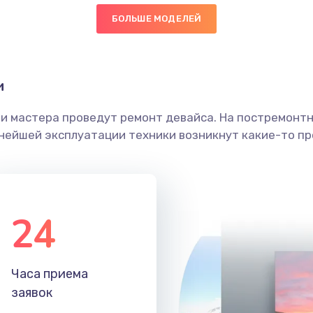
БОЛЬШЕ МОДЕЛЕЙ
60 мин
1 год
граммный
20 мин
2 года
и
ши мастера проведут ремонт девайса. На постремонт
50 мин
2 года
ьнейшей эксплуатации техники возникнут какие-то пр
40 мин
3 года
30 мин
1 год
24
60 мин
2 года
Часа приема
60 мин
2 года
заявок