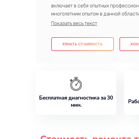
включает в себя опытных профессион
многолетним опытом в данной област
качественный ремонт с использовани
гарантируем качество всех проведенн
клиентам надежное и профессиональн
УЗНАТЬ СТОИМОСТЬ
КОН
потребности наилучшим образом. Не 
сейчас!
Бесплатная диагностика за 30
Рабо
мин.