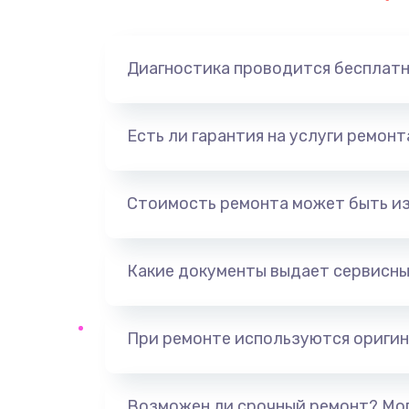
Замена динамика
Диагностика проводится бесплат
Замена корпуса
Замена аккумулятора
Есть ли гарантия на услуги ремон
Замена разъема
Стоимость ремонта может быть и
Ремонт платы
Какие документы выдает сервисны
Не включается
Нет звука
При ремонте используются оригин
Не видит флешку
Возможен ли срочный ремонт? Мог