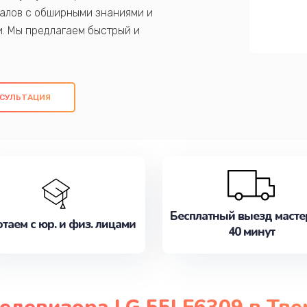
алов с обширными знаниями и
и. Мы предлагаем быстрый и
ем оригинальных компонентов, а также
ых работ. Наша цель - предоставить
ое обслуживание, удовлетворяя их
СУЛЬТАЦИЯ
медлите записаться на ремонт уже
Бесплатный выезд масте
таем с юр. и физ. лицами
40 минут