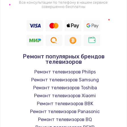
1400 руб.
Все консультации по телефону в нашем сервисе
совершенно бесплатны
Заказать
Восстановление цепи питания, пайка
880 руб.
Заказать
Ремонт популярных брендов
Программный ремонт/прошивка
телевизоров
390 руб.
Ремонт телевизоров Philips
Заказать
Ремонт телевизоров Samsung
Ремонт телевизоров Toshiba
Замена Bluetooth/Wi-Fi модуля
Ремонт телевизоров Xiaomi
800 руб.
Ремонт телевизоров BBK
Заказать
Ремонт телевизоров Panasonic
Ремонт телевизоров BQ
Замена картридера