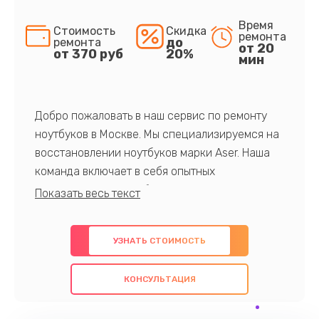
Время
Стоимость
Скидка
ремонта
до
ремонта
от 20
от 370 руб
20%
мин
Добро пожаловать в наш сервис по ремонту
ноутбуков в Москве. Мы специализируемся на
восстановлении ноутбуков марки Aser. Наша
команда включает в себя опытных
профессионалов с обширными знаниями и
многолетним опытом в данной области. Мы
предлагаем быстрый и качественный ремонт с
УЗНАТЬ СТОИМОСТЬ
использованием оригинальных компонентов, а
также гарантируем качество всех
КОНСУЛЬТАЦИЯ
проведенных работ. Наша цель - предоставить
клиентам надежное и профессиональное