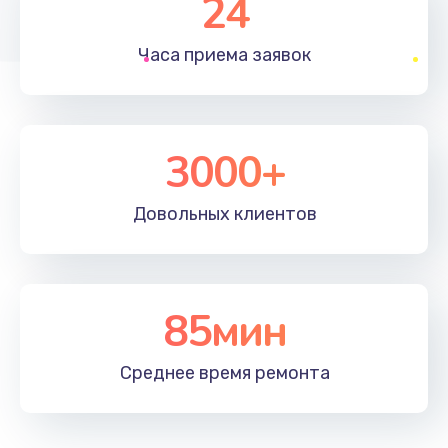
24
1830 руб.
Часа приема
заявок
Заказать
Устранение ошибок
2000 руб.
3000+
Заказать
Довольных
клиентов
Ремонт после залития
2100 руб.
Заказать
85мин
Ремонт электроплаты
Среднее время
ремонта
1400 руб.
Заказать