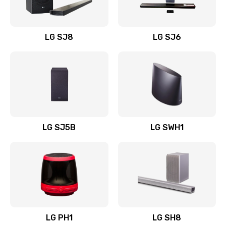
Заказать
Восстановление после заклинивания
LG SJ8
LG SJ6
1400 руб.
Заказать
Восстановление после залития
1500 руб.
Заказать
LG SJ5B
LG SWH1
Замена фильтра
1500 руб.
Заказать
Ремонт корпуса
LG PH1
LG SH8
1400 руб.