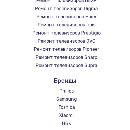
Ремонт телевизоров DEXP
890 руб.
Ремонт телевизоров Digma
Заказать
Ремонт телевизоров Haier
Ремонт телевизоров Irbis
Замена микросхемы NFC
Ремонт телевизоров Prestigio
1100 руб.
Ремонт телевизоров JVC
Ремонт телевизоров Pioneer
Заказать
Ремонт телевизоров Sharp
Замена шим-контроллера
Ремонт телевизоров Supra
3900 руб.
Ремонт телевизоров Aiwa
Бренды
Ремонт телевизоров Hisense
Заказать
Ремонт телевизоров Daewoo
Philips
Настройка Wi-Fi
Ремонт телевизоров Centek
Samsung
Ремонт телевизоров Telefunken
1030 руб.
Toshiba
Ремонт телевизоров Hyundai
Xiaomi
Заказать
Ремонт телевизоров Doffler
BBK