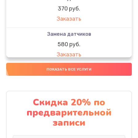
370 руб.
Заказать
Замена датчиков
580 руб.
Заказать
Комплексная чистка
ПОКАЗАТЬ ВСЕ УСЛУГИ
800 руб.
Заказать
Скидка 20% по
Замена дисплея (экрана)
предварительной
2000 руб.
записи
Заказать