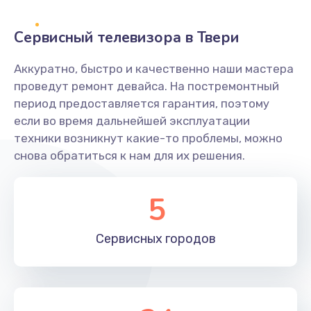
2400 руб.
Заказать
Сервисный телевизора в Твери
Ремонт системной платы
Аккуратно, быстро и качественно наши мастера
проведут ремонт девайса. На постремонтный
1600 руб.
период предоставляется гарантия, поэтому
Заказать
если во время дальнейшей эксплуатации
техники возникнут какие-то проблемы, можно
Снятие системных ошибок/программный ремонт
снова обратиться к нам для их решения.
1400 руб.
Заказать
5
Ремонт разъема SIM-карты
Сервисных
городов
880 руб.
Заказать
Модернизация