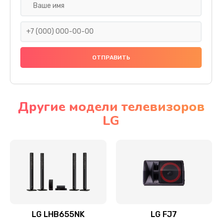
Ремонт платы электроники
1400 руб.
Заказать
Прошивка
1500 руб.
Заказать
Другие модели телевизоров
LG
Ремонт механики привода
1500 руб.
Заказать
Ремонт / замена кнопок, клавиш, индикаторов,
разъемов
1550 руб.
LG LHB655NK
LG FJ7
Заказать