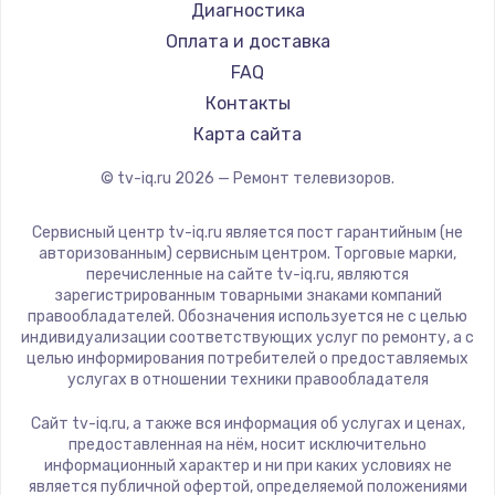
Hyundai
Диагностика
Замена видеокарты
Doffler
Оплата и доставка
1600 руб.
Hiper
FAQ
Заказать
Grundig
Контакты
HITACHI
Карта сайта
Ремонт разъема питания
Konka
© tv-iq.ru
2026
— Ремонт телевизоров.
880 руб.
RED solution
Thomson
Заказать
Сервисный центр tv-iq.ru является пост гарантийным (не
Yandex
авторизованным) сервисным центром. Торговые марки,
перечисленные на сайте tv-iq.ru, являются
Замена видеочипа
National
зарегистрированным товарными знаками компаний
2745 руб.
iFFALCON
правообладателей. Обозначения используется не с целью
индивидуализации соответствующих услуг по ремонту, а с
Tuvio
Заказать
целью информирования потребителей о предоставляемых
Nord
услугах в отношении техники правообладателя
Замена северного моста
Carrera
Сайт tv-iq.ru, а также вся информация об услугах и ценах,
BenQ
2600 руб.
предоставленная на нём, носит исключительно
информационный характер и ни при каких условиях не
Заказать
является публичной офертой, определяемой положениями