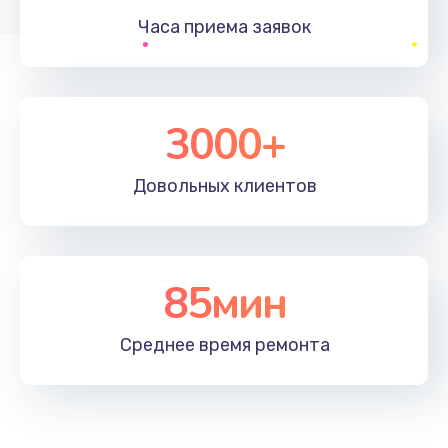
Часа приема
заявок
Заказать
Устранение ошибок
2000 руб.
3000+
Заказать
Довольных
клиентов
Ремонт после залития
2100 руб.
Заказать
85мин
Ремонт электроплаты
Среднее время
ремонта
1400 руб.
Заказать
Замена шнура