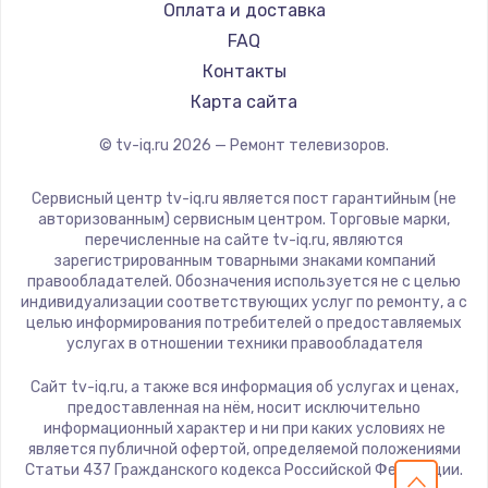
Doffler
Оплата и доставка
1600 руб.
Hiper
FAQ
Заказать
Grundig
Контакты
HITACHI
Карта сайта
Ремонт разъема питания
Konka
© tv-iq.ru
2026
— Ремонт телевизоров.
880 руб.
RED solution
Thomson
Заказать
Сервисный центр tv-iq.ru является пост гарантийным (не
Yandex
авторизованным) сервисным центром. Торговые марки,
перечисленные на сайте tv-iq.ru, являются
Замена видеочипа
National
зарегистрированным товарными знаками компаний
2745 руб.
iFFALCON
правообладателей. Обозначения используется не с целью
индивидуализации соответствующих услуг по ремонту, а с
Tuvio
Заказать
целью информирования потребителей о предоставляемых
Nord
услугах в отношении техники правообладателя
Замена северного моста
Carrera
Сайт tv-iq.ru, а также вся информация об услугах и ценах,
BenQ
2600 руб.
предоставленная на нём, носит исключительно
информационный характер и ни при каких условиях не
Заказать
является публичной офертой, определяемой положениями
Статьи 437 Гражданского кодекса Российской Федерации.