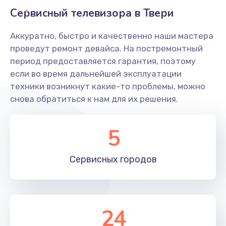
Заказать
Сервисный телевизора в Твери
Ремонт системной платы
Аккуратно, быстро и качественно наши мастера
проведут ремонт девайса. На постремонтный
1600 руб.
период предоставляется гарантия, поэтому
Заказать
если во время дальнейшей эксплуатации
техники возникнут какие-то проблемы, можно
Снятие системных ошибок/программный ремонт
снова обратиться к нам для их решения.
1400 руб.
Заказать
5
Ремонт разъема SIM-карты
Сервисных
городов
880 руб.
Заказать
Модернизация
24
1830 руб.