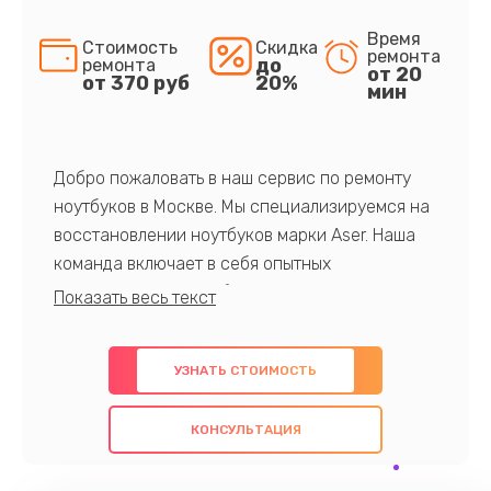
Время
Стоимость
Скидка
ремонта
до
ремонта
от 20
от 370 руб
20%
мин
Добро пожаловать в наш сервис по ремонту
ноутбуков в Москве. Мы специализируемся на
восстановлении ноутбуков марки Aser. Наша
команда включает в себя опытных
профессионалов с обширными знаниями и
многолетним опытом в данной области. Мы
предлагаем быстрый и качественный ремонт с
УЗНАТЬ СТОИМОСТЬ
использованием оригинальных компонентов, а
также гарантируем качество всех
КОНСУЛЬТАЦИЯ
проведенных работ. Наша цель - предоставить
клиентам надежное и профессиональное