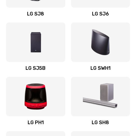
Восстановление после заклинивания
LG SJ8
LG SJ6
1400 руб.
Заказать
Восстановление после залития
1500 руб.
Заказать
LG SJ5B
LG SWH1
Замена фильтра
1500 руб.
Заказать
Ремонт корпуса
LG PH1
LG SH8
1400 руб.