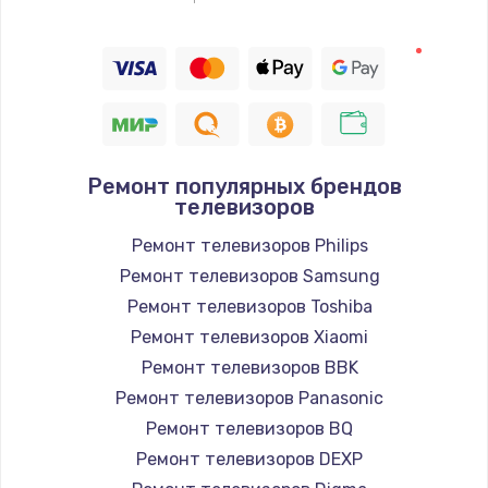
Заказать
Восстановление цепи питания, пайка
880 руб.
Заказать
Ремонт популярных брендов
Программный ремонт/прошивка
телевизоров
390 руб.
Ремонт телевизоров Philips
Заказать
Ремонт телевизоров Samsung
Ремонт телевизоров Toshiba
Замена Bluetooth/Wi-Fi модуля
Ремонт телевизоров Xiaomi
800 руб.
Ремонт телевизоров BBK
Заказать
Ремонт телевизоров Panasonic
Ремонт телевизоров BQ
Замена картридера
Ремонт телевизоров DEXP
890 руб.