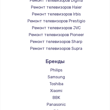
Ремонт телевизоров Digma
Заказать
Ремонт телевизоров Haier
Ремонт телевизоров Irbis
Замена микросхемы NFC
Ремонт телевизоров Prestigio
1100 руб.
Ремонт телевизоров JVC
Ремонт телевизоров Pioneer
Заказать
Ремонт телевизоров Sharp
Замена шим-контроллера
Ремонт телевизоров Supra
3900 руб.
Ремонт телевизоров Aiwa
Бренды
Ремонт телевизоров Hisense
Заказать
Ремонт телевизоров Daewoo
Philips
Настройка Wi-Fi
Ремонт телевизоров Centek
Samsung
Ремонт телевизоров Telefunken
1030 руб.
Toshiba
Ремонт телевизоров Hyundai
Xiaomi
Заказать
Ремонт телевизоров Doffler
BBK
Ремонт телевизоров Hiper
Замена вебкамеры
Panasonic