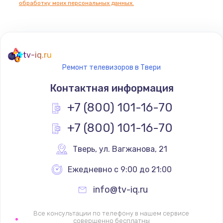
обработку моих персональных данных.
Не реагирует на кнопки
700 руб.
tv-iq.ru
Заказать
Ремонт телевизоров в Твери
Не сопряжается с устройством
Контактная информация
900 руб.
+7 (800) 101-16-70
Заказать
+7 (800) 101-16-70
Помехи и искажение звука
Тверь
,
 ул. Вагжанова, 21
900 руб.
Ежедневно с 9:00 до 21:00
Заказать
info@tv-iq.ru
Не работает
1400 руб.
Все консультации по телефону в нашем сервисе
совершенно бесплатны