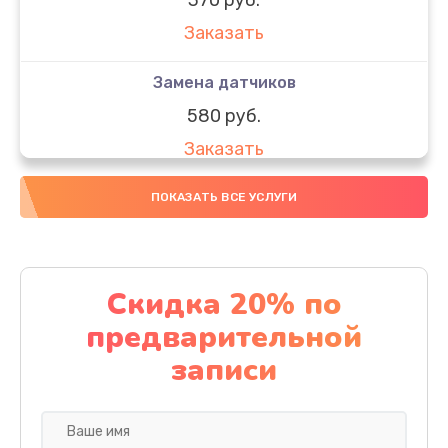
Заказать
Замена датчиков
580 руб.
Заказать
Комплексная чистка
ПОКАЗАТЬ ВСЕ УСЛУГИ
800 руб.
Заказать
Скидка 20% по
Замена дисплея (экрана)
предварительной
2000 руб.
записи
Заказать
Ремонт платы электроники