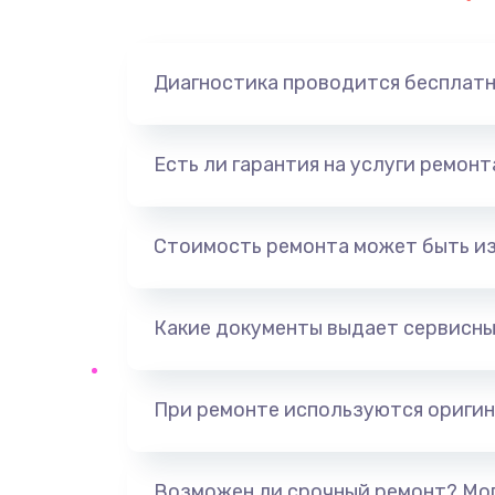
Замена динамика
Диагностика проводится бесплат
Замена корпуса
Замена аккумулятора
Есть ли гарантия на услуги ремон
Замена разъема
Стоимость ремонта может быть и
Ремонт платы
Какие документы выдает сервисны
Не включается
Нет звука
При ремонте используются оригин
Не видит флешку
Возможен ли срочный ремонт? Мог