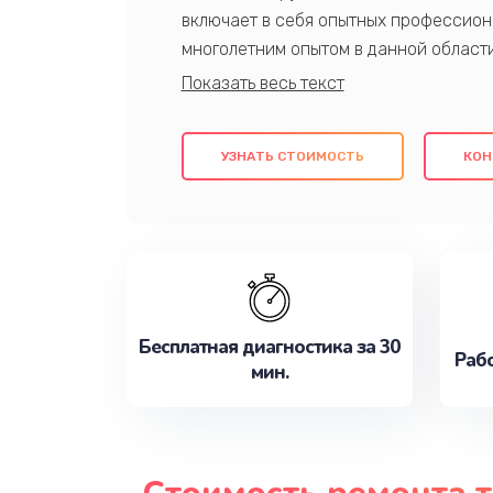
включает в себя опытных профессион
многолетним опытом в данной област
качественный ремонт с использовани
гарантируем качество всех проведенн
клиентам надежное и профессиональн
УЗНАТЬ СТОИМОСТЬ
КОН
потребности наилучшим образом. Не 
сейчас!
Бесплатная диагностика за 30
Рабо
мин.