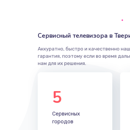
Ремонт системной платы
Снятие системных ошибок/про
Сервисный телевизора в Твер
ремонт
Аккуратно, быстро и качественно на
Ремонт разъема SIM-карты
гарантия, поэтому если во время дал
нам для их решения.
Модернизация
Устранение ошибок
5
Ремонт после залития
Сервисных
Ремонт электроплаты
городов