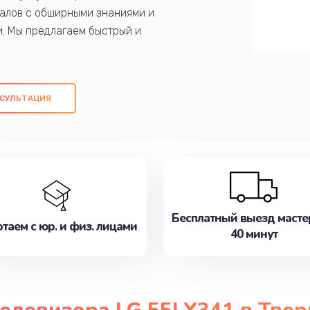
алов с обширными знаниями и
и. Мы предлагаем быстрый и
ем оригинальных компонентов, а также
ых работ. Наша цель - предоставить
ое обслуживание, удовлетворяя их
СУЛЬТАЦИЯ
медлите записаться на ремонт уже
Бесплатный выезд масте
таем с юр. и физ. лицами
40 минут