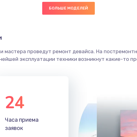
БОЛЬШЕ МОДЕЛЕЙ
60 мин
1 год
граммный
50 мин
3 года
и
ши мастера проведут ремонт девайса. На постремонт
60 мин
1 год
ьнейшей эксплуатации техники возникнут какие-то пр
50 мин
2 года
40 мин
3 года
24
40 мин
3 года
Часа приема
60 мин
2 года
заявок