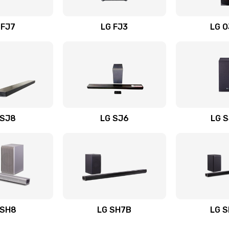
вания
20 мин
1 год
 FJ7
LG FJ3
LG 
60 мин
2 года
60 мин
1 год
40 мин
1 год
 SJ8
LG SJ6
LG 
ьного
40 мин
2 года
60 мин
3 года
авления
30 мин
3 года
 SH8
LG SH7B
LG 
30 мин
2 года