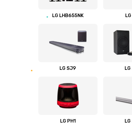
Восстановление после заклини
LG LHB655NK
LG
Восстановление после залития
Замена фильтра
Ремонт корпуса
LG SJ9
LG
Полная профилактика вертикал
пылесоса
Пайка конденсаторов
Ремонт электронного блока упр
LG PH1
LG
Ремонт или замена двигателя