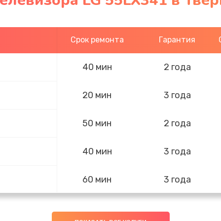
елевизора LG 55LX341 в Твер
Срок ремонта
Гарантия
40 мин
2 года
20 мин
3 года
50 мин
2 года
40 мин
3 года
60 мин
3 года
20 мин
2 года