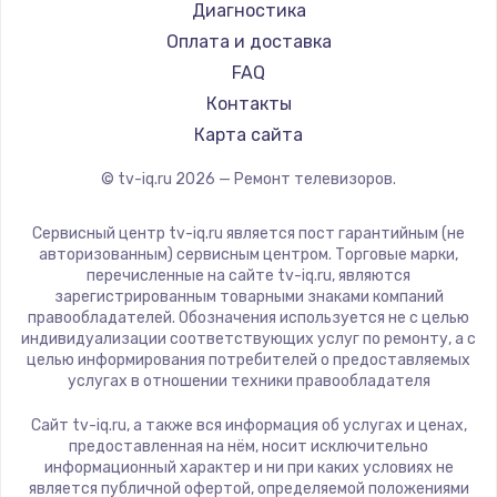
Hyundai
Диагностика
Замена видеокарты
Doffler
Оплата и доставка
1600 руб.
Hiper
FAQ
Заказать
Grundig
Контакты
HITACHI
Карта сайта
Ремонт разъема питания
Konka
© tv-iq.ru
2026
— Ремонт телевизоров.
880 руб.
RED solution
Thomson
Заказать
Сервисный центр tv-iq.ru является пост гарантийным (не
Yandex
авторизованным) сервисным центром. Торговые марки,
перечисленные на сайте tv-iq.ru, являются
Замена видеочипа
National
зарегистрированным товарными знаками компаний
2745 руб.
iFFALCON
правообладателей. Обозначения используется не с целью
индивидуализации соответствующих услуг по ремонту, а с
Tuvio
Заказать
целью информирования потребителей о предоставляемых
Nord
услугах в отношении техники правообладателя
Замена северного моста
Carrera
Сайт tv-iq.ru, а также вся информация об услугах и ценах,
BenQ
2600 руб.
предоставленная на нём, носит исключительно
информационный характер и ни при каких условиях не
Заказать
является публичной офертой, определяемой положениями