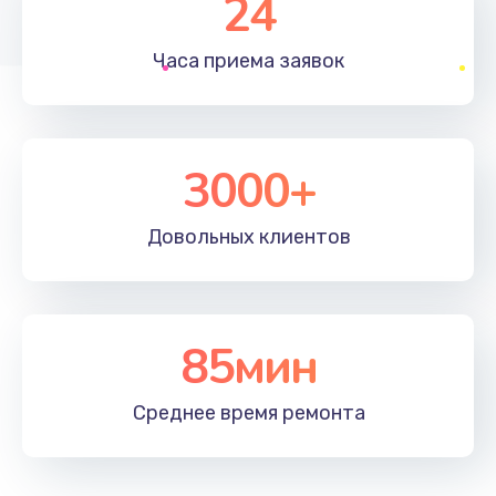
24
1830 руб.
Часа приема
заявок
Заказать
Устранение ошибок
2000 руб.
3000+
Заказать
Довольных
клиентов
Ремонт после залития
2100 руб.
Заказать
85мин
Ремонт электроплаты
Среднее время
ремонта
1400 руб.
Заказать