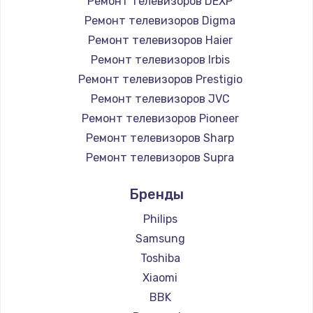
Ремонт телевизоров DEXP
890 руб.
Ремонт телевизоров Digma
Заказать
Ремонт телевизоров Haier
Ремонт телевизоров Irbis
Замена микросхемы NFC
Ремонт телевизоров Prestigio
1100 руб.
Ремонт телевизоров JVC
Ремонт телевизоров Pioneer
Заказать
Ремонт телевизоров Sharp
Замена шим-контроллера
Ремонт телевизоров Supra
3900 руб.
Ремонт телевизоров Aiwa
Бренды
Ремонт телевизоров Hisense
Заказать
Ремонт телевизоров Daewoo
Philips
Настройка Wi-Fi
Ремонт телевизоров Centek
Samsung
Ремонт телевизоров Telefunken
1030 руб.
Toshiba
Ремонт телевизоров Hyundai
Xiaomi
Заказать
Ремонт телевизоров Doffler
BBK