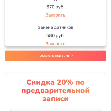
370 руб.
Заказать
Замена датчиков
580 руб.
Заказать
Комплексная чистка
ПОКАЗАТЬ ВСЕ УСЛУГИ
800 руб.
Заказать
Скидка 20% по
Замена дисплея (экрана)
предварительной
2000 руб.
записи
Заказать