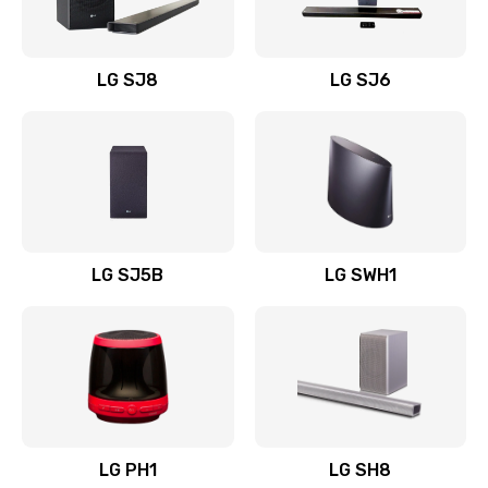
Заказать
Восстановление после заклинивания
LG SJ8
LG SJ6
1400 руб.
Заказать
Восстановление после залития
1500 руб.
Заказать
LG SJ5B
LG SWH1
Замена фильтра
1500 руб.
Заказать
Ремонт корпуса
LG PH1
LG SH8
1400 руб.