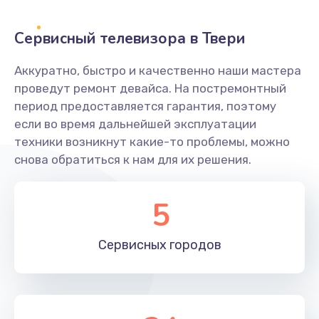
2400 руб.
Заказать
Сервисный телевизора в Твери
Ремонт системной платы
Аккуратно, быстро и качественно наши мастера
проведут ремонт девайса. На постремонтный
1600 руб.
период предоставляется гарантия, поэтому
Заказать
если во время дальнейшей эксплуатации
техники возникнут какие-то проблемы, можно
Снятие системных ошибок/программный ремонт
снова обратиться к нам для их решения.
1400 руб.
Заказать
5
Ремонт разъема SIM-карты
Сервисных
городов
880 руб.
Заказать
Модернизация