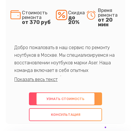
Время
Стоимость
Скидка
ремонта
до
ремонта
от 20
от 370 руб
20%
мин
Добро пожаловать в наш сервис по ремонту
ноутбуков в Москве. Мы специализируемся на
восстановлении ноутбуков марки Aser. Наша
команда включает в себя опытных
профессионалов с обширными знаниями и
многолетним опытом в данной области. Мы
предлагаем быстрый и качественный ремонт с
УЗНАТЬ СТОИМОСТЬ
использованием оригинальных компонентов, а
также гарантируем качество всех
КОНСУЛЬТАЦИЯ
проведенных работ. Наша цель - предоставить
клиентам надежное и профессиональное