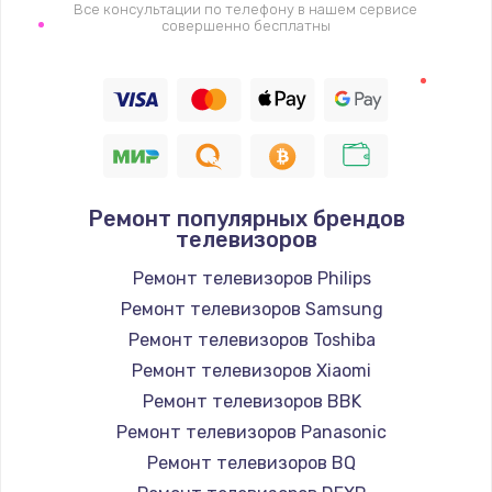
1400 руб.
Все консультации по телефону в нашем сервисе
совершенно бесплатны
Заказать
Восстановление цепи питания, пайка
880 руб.
Заказать
Ремонт популярных брендов
Программный ремонт/прошивка
телевизоров
390 руб.
Ремонт телевизоров Philips
Заказать
Ремонт телевизоров Samsung
Ремонт телевизоров Toshiba
Замена Bluetooth/Wi-Fi модуля
Ремонт телевизоров Xiaomi
800 руб.
Ремонт телевизоров BBK
Заказать
Ремонт телевизоров Panasonic
Ремонт телевизоров BQ
Замена картридера