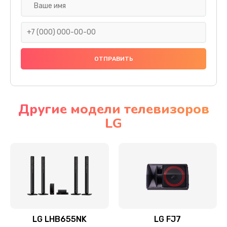
Ремонт платы электроники
1400 руб.
Заказать
Прошивка
1500 руб.
Заказать
Другие модели телевизоров
LG
Ремонт механики привода
1500 руб.
Заказать
Ремонт / замена кнопок, клавиш, индикаторов,
разъемов
1550 руб.
LG LHB655NK
LG FJ7
Заказать