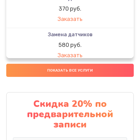
370 руб.
Заказать
Замена датчиков
580 руб.
Заказать
Комплексная чистка
ПОКАЗАТЬ ВСЕ УСЛУГИ
800 руб.
Заказать
Скидка 20% по
Замена дисплея (экрана)
предварительной
2000 руб.
записи
Заказать