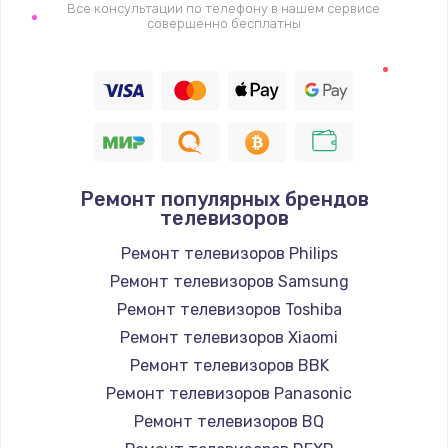
1400 руб.
Все консультации по телефону в нашем сервисе
совершенно бесплатны
Заказать
Восстановление цепи питания, пайка
880 руб.
Заказать
Ремонт популярных брендов
Программный ремонт/прошивка
телевизоров
390 руб.
Ремонт телевизоров Philips
Заказать
Ремонт телевизоров Samsung
Ремонт телевизоров Toshiba
Замена Bluetooth/Wi-Fi модуля
Ремонт телевизоров Xiaomi
800 руб.
Ремонт телевизоров BBK
Заказать
Ремонт телевизоров Panasonic
Ремонт телевизоров BQ
Замена картридера