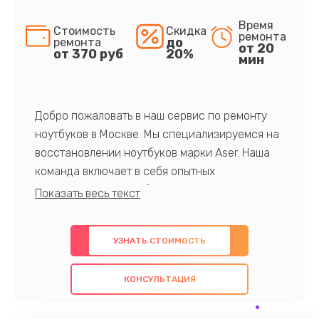
Время
Стоимость
Скидка
ремонта
до
ремонта
от 20
от 370 руб
20%
мин
Добро пожаловать в наш сервис по ремонту
ноутбуков в Москве. Мы специализируемся на
восстановлении ноутбуков марки Aser. Наша
команда включает в себя опытных
профессионалов с обширными знаниями и
многолетним опытом в данной области. Мы
предлагаем быстрый и качественный ремонт с
УЗНАТЬ СТОИМОСТЬ
использованием оригинальных компонентов, а
также гарантируем качество всех
КОНСУЛЬТАЦИЯ
проведенных работ. Наша цель - предоставить
клиентам надежное и профессиональное