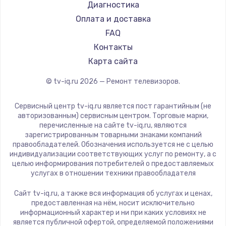
Hyundai
Диагностика
Замена видеокарты
Doffler
Оплата и доставка
1600 руб.
Hiper
FAQ
Заказать
Grundig
Контакты
HITACHI
Карта сайта
Ремонт разъема питания
Konka
© tv-iq.ru
2026
— Ремонт телевизоров.
880 руб.
RED solution
Thomson
Заказать
Сервисный центр tv-iq.ru является пост гарантийным (не
Yandex
авторизованным) сервисным центром. Торговые марки,
перечисленные на сайте tv-iq.ru, являются
Замена видеочипа
National
зарегистрированным товарными знаками компаний
2745 руб.
iFFALCON
правообладателей. Обозначения используется не с целью
индивидуализации соответствующих услуг по ремонту, а с
Tuvio
Заказать
целью информирования потребителей о предоставляемых
Nord
услугах в отношении техники правообладателя
Замена северного моста
Carrera
Сайт tv-iq.ru, а также вся информация об услугах и ценах,
BenQ
2600 руб.
предоставленная на нём, носит исключительно
информационный характер и ни при каких условиях не
Заказать
является публичной офертой, определяемой положениями