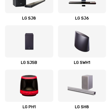
Заказать
Восстановление после заклинивания
LG SJ8
LG SJ6
1400 руб.
Заказать
Восстановление после залития
1500 руб.
Заказать
LG SJ5B
LG SWH1
Замена фильтра
1500 руб.
Заказать
Ремонт корпуса
LG PH1
LG SH8
1400 руб.