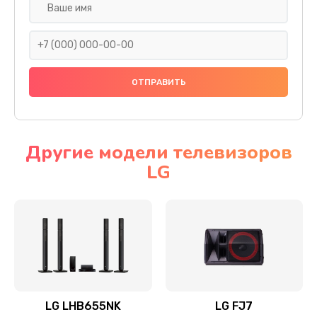
Ремонт платы электроники
1400 руб.
Заказать
Прошивка
1500 руб.
Заказать
Другие модели телевизоров
LG
Ремонт механики привода
1500 руб.
Заказать
Ремонт / замена кнопок, клавиш, индикаторов,
разъемов
1550 руб.
LG LHB655NK
LG FJ7
Заказать