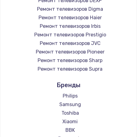
Ремонт телевизоров DEXP
890 руб.
Ремонт телевизоров Digma
Заказать
Ремонт телевизоров Haier
Ремонт телевизоров Irbis
Замена микросхемы NFC
Ремонт телевизоров Prestigio
1100 руб.
Ремонт телевизоров JVC
Ремонт телевизоров Pioneer
Заказать
Ремонт телевизоров Sharp
Замена шим-контроллера
Ремонт телевизоров Supra
3900 руб.
Ремонт телевизоров Aiwa
Бренды
Ремонт телевизоров Hisense
Заказать
Ремонт телевизоров Daewoo
Philips
Настройка Wi-Fi
Ремонт телевизоров Centek
Samsung
Ремонт телевизоров Telefunken
1030 руб.
Toshiba
Ремонт телевизоров Hyundai
Xiaomi
Заказать
Ремонт телевизоров Doffler
BBK