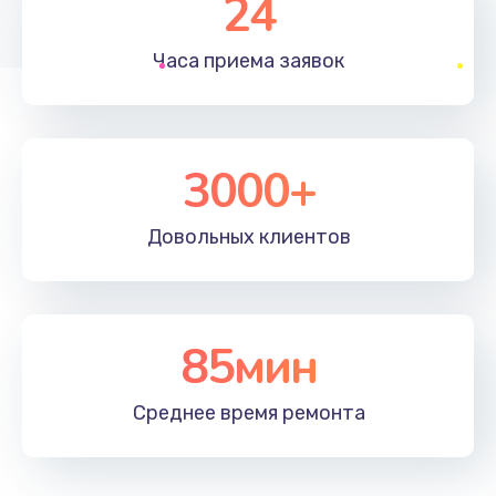
24
1830 руб.
Часа приема
заявок
Заказать
Устранение ошибок
2000 руб.
3000+
Заказать
Довольных
клиентов
Ремонт после залития
2100 руб.
Заказать
85мин
Ремонт электроплаты
Среднее время
ремонта
1400 руб.
Заказать