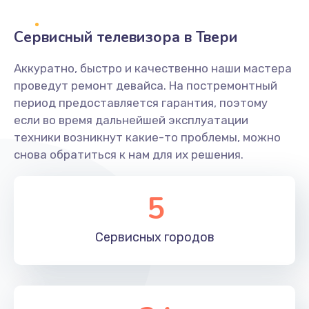
2400 руб.
Заказать
Сервисный телевизора в Твери
Ремонт системной платы
Аккуратно, быстро и качественно наши мастера
проведут ремонт девайса. На постремонтный
1600 руб.
период предоставляется гарантия, поэтому
Заказать
если во время дальнейшей эксплуатации
техники возникнут какие-то проблемы, можно
Снятие системных ошибок/программный ремонт
снова обратиться к нам для их решения.
1400 руб.
Заказать
5
Ремонт разъема SIM-карты
Сервисных
городов
880 руб.
Заказать
Модернизация