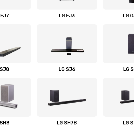
вания
60 мин
2 года
 FJ7
LG FJ3
LG 
60 мин
1 год
50 мин
1 год
60 мин
1 год
 SJ8
LG SJ6
LG 
ьного
50 мин
2 года
50 мин
1 год
авления
20 мин
3 года
 SH8
LG SH7B
LG 
20 мин
2 года