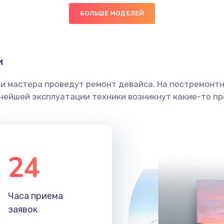
БОЛЬШЕ МОДЕЛЕЙ
60 мин
1 год
граммный
50 мин
1 год
и
ши мастера проведут ремонт девайса. На постремонт
40 мин
2 года
ьнейшей эксплуатации техники возникнут какие-то пр
40 мин
3 года
20 мин
1 год
24
30 мин
3 года
Часа приема
30 мин
1 год
заявок