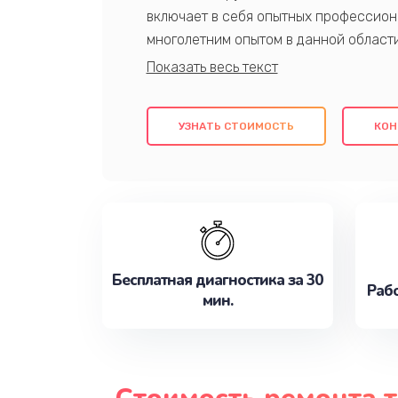
включает в себя опытных профессион
многолетним опытом в данной област
качественный ремонт с использовани
гарантируем качество всех проведенн
клиентам надежное и профессиональн
УЗНАТЬ СТОИМОСТЬ
КОН
потребности наилучшим образом. Не 
сейчас!
Бесплатная диагностика за 30
Рабо
мин.