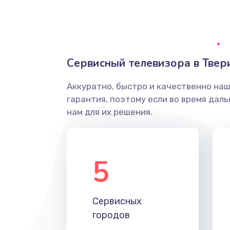
Ремонт системной платы
Снятие системных ошибок/про
Сервисный телевизора в Твер
ремонт
Аккуратно, быстро и качественно на
Ремонт разъема SIM-карты
гарантия, поэтому если во время дал
нам для их решения.
Модернизация
Устранение ошибок
5
Ремонт после залития
Сервисных
Ремонт электроплаты
городов