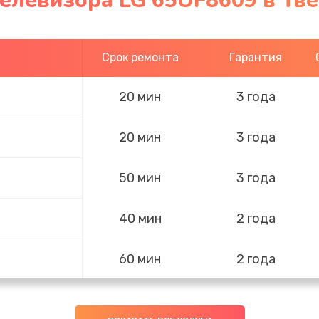
елевизора LG 65UF8609 в Тв
Срок ремонта
Гарантия
20 мин
3 года
20 мин
3 года
50 мин
3 года
40 мин
2 года
60 мин
2 года
40 мин
1 год