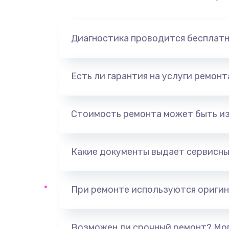
Замена динамика
Диагностика проводится бесплат
Замена корпуса
Замена аккумулятора
Есть ли гарантия на услуги ремон
Замена разъема
Стоимость ремонта может быть и
Ремонт платы
Какие документы выдает сервисны
Не включается
Нет звука
При ремонте используются оригин
Не видит флешку
Возможен ли срочный ремонт? Мог