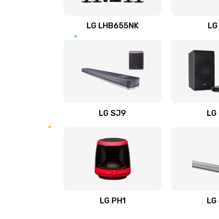
Восстановление после заклини
LG LHB655NK
LG
Восстановление после залития
Замена фильтра
Ремонт корпуса
LG SJ9
LG
Полная профилактика вертикал
пылесоса
Пайка конденсаторов
Ремонт электронного блока упр
LG PH1
LG
Ремонт или замена двигателя