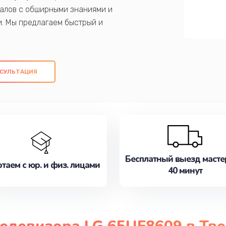
алов с обширными знаниями и
и. Мы предлагаем быстрый и
ем оригинальных компонентов, а также
ых работ. Наша цель - предоставить
ое обслуживание, удовлетворяя их
СУЛЬТАЦИЯ
медлите записаться на ремонт уже
Бесплатный выезд масте
таем с юр. и физ. лицами
40 минут