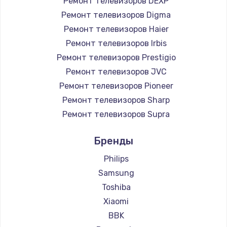
Ремонт телевизоров DEXP
890 руб.
Ремонт телевизоров Digma
Заказать
Ремонт телевизоров Haier
Ремонт телевизоров Irbis
Замена микросхемы NFC
Ремонт телевизоров Prestigio
1100 руб.
Ремонт телевизоров JVC
Ремонт телевизоров Pioneer
Заказать
Ремонт телевизоров Sharp
Замена шим-контроллера
Ремонт телевизоров Supra
3900 руб.
Ремонт телевизоров Aiwa
Бренды
Ремонт телевизоров Hisense
Заказать
Ремонт телевизоров Daewoo
Philips
Настройка Wi-Fi
Ремонт телевизоров Centek
Samsung
Ремонт телевизоров Telefunken
1030 руб.
Toshiba
Ремонт телевизоров Hyundai
Xiaomi
Заказать
Ремонт телевизоров Doffler
BBK