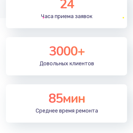
24
1830 руб.
Часа приема
заявок
Заказать
Устранение ошибок
2000 руб.
3000+
Заказать
Довольных
клиентов
Ремонт после залития
2100 руб.
Заказать
85мин
Ремонт электроплаты
Среднее время
ремонта
1400 руб.
Заказать