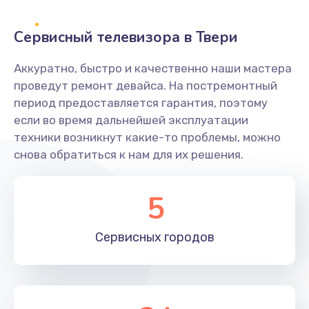
2400 руб.
Заказать
Сервисный телевизора в Твери
Ремонт системной платы
Аккуратно, быстро и качественно наши мастера
проведут ремонт девайса. На постремонтный
1600 руб.
период предоставляется гарантия, поэтому
Заказать
если во время дальнейшей эксплуатации
техники возникнут какие-то проблемы, можно
Снятие системных ошибок/программный ремонт
снова обратиться к нам для их решения.
1400 руб.
Заказать
5
Ремонт разъема SIM-карты
Сервисных
городов
880 руб.
Заказать
Модернизация