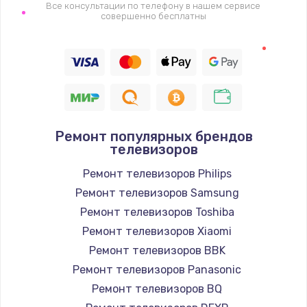
1400 руб.
Все консультации по телефону в нашем сервисе
совершенно бесплатны
Заказать
Восстановление цепи питания, пайка
880 руб.
Заказать
Ремонт популярных брендов
Программный ремонт/прошивка
телевизоров
390 руб.
Ремонт телевизоров Philips
Заказать
Ремонт телевизоров Samsung
Ремонт телевизоров Toshiba
Замена Bluetooth/Wi-Fi модуля
Ремонт телевизоров Xiaomi
800 руб.
Ремонт телевизоров BBK
Заказать
Ремонт телевизоров Panasonic
Ремонт телевизоров BQ
Замена картридера