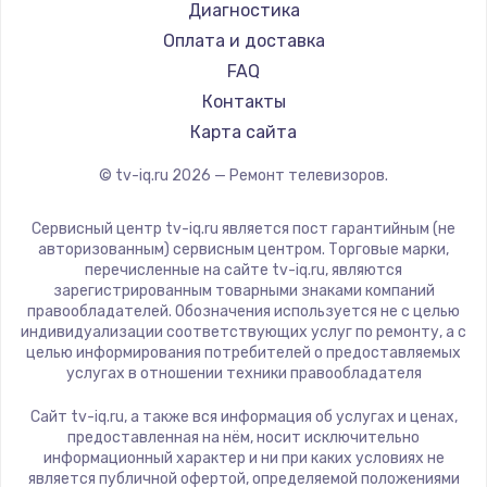
Hyundai
Диагностика
Замена видеокарты
Doffler
Оплата и доставка
1600 руб.
Hiper
FAQ
Заказать
Grundig
Контакты
HITACHI
Карта сайта
Ремонт разъема питания
Konka
© tv-iq.ru
2026
— Ремонт телевизоров.
880 руб.
RED solution
Thomson
Заказать
Сервисный центр tv-iq.ru является пост гарантийным (не
Yandex
авторизованным) сервисным центром. Торговые марки,
перечисленные на сайте tv-iq.ru, являются
Замена видеочипа
National
зарегистрированным товарными знаками компаний
2745 руб.
iFFALCON
правообладателей. Обозначения используется не с целью
индивидуализации соответствующих услуг по ремонту, а с
Tuvio
Заказать
целью информирования потребителей о предоставляемых
Nord
услугах в отношении техники правообладателя
Замена северного моста
Carrera
Сайт tv-iq.ru, а также вся информация об услугах и ценах,
BenQ
2600 руб.
предоставленная на нём, носит исключительно
информационный характер и ни при каких условиях не
Заказать
является публичной офертой, определяемой положениями