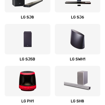
Заказать
Восстановление после заклинивания
LG SJ8
LG SJ6
1400 руб.
Заказать
Восстановление после залития
1500 руб.
Заказать
LG SJ5B
LG SWH1
Замена фильтра
1500 руб.
Заказать
Ремонт корпуса
LG PH1
LG SH8
1400 руб.