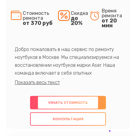
Время
Стоимость
Скидка
ремонта
до
ремонта
от 20
от 370 руб
20%
мин
Добро пожаловать в наш сервис по ремонту
ноутбуков в Москве. Мы специализируемся на
восстановлении ноутбуков марки Aser. Наша
команда включает в себя опытных
профессионалов с обширными знаниями и
многолетним опытом в данной области. Мы
предлагаем быстрый и качественный ремонт с
УЗНАТЬ СТОИМОСТЬ
использованием оригинальных компонентов, а
также гарантируем качество всех
КОНСУЛЬТАЦИЯ
проведенных работ. Наша цель - предоставить
клиентам надежное и профессиональное