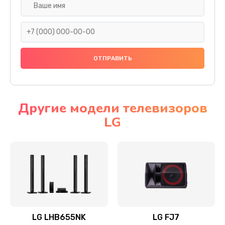
Ремонт платы электроники
1400 руб.
Заказать
Прошивка
1500 руб.
Заказать
Другие модели телевизоров
LG
Ремонт механики привода
1500 руб.
Заказать
Ремонт / замена кнопок, клавиш, индикаторов,
разъемов
1550 руб.
LG LHB655NK
LG FJ7
Заказать