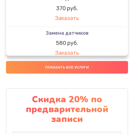
370 руб.
Заказать
Замена датчиков
580 руб.
Заказать
Комплексная чистка
ПОКАЗАТЬ ВСЕ УСЛУГИ
800 руб.
Заказать
Скидка 20% по
Замена дисплея (экрана)
предварительной
2000 руб.
записи
Заказать