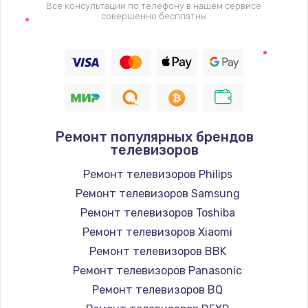
1400 руб.
Все консультации по телефону в нашем сервисе
совершенно бесплатны
Заказать
Восстановление цепи питания, пайка
880 руб.
Заказать
Ремонт популярных брендов
Программный ремонт/прошивка
телевизоров
390 руб.
Ремонт телевизоров Philips
Заказать
Ремонт телевизоров Samsung
Ремонт телевизоров Toshiba
Замена Bluetooth/Wi-Fi модуля
Ремонт телевизоров Xiaomi
800 руб.
Ремонт телевизоров BBK
Заказать
Ремонт телевизоров Panasonic
Ремонт телевизоров BQ
Замена картридера