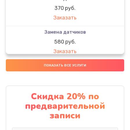
370 руб.
Заказать
Замена датчиков
580 руб.
Заказать
Комплексная чистка
ПОКАЗАТЬ ВСЕ УСЛУГИ
800 руб.
Заказать
Скидка 20% по
Замена дисплея (экрана)
предварительной
2000 руб.
записи
Заказать