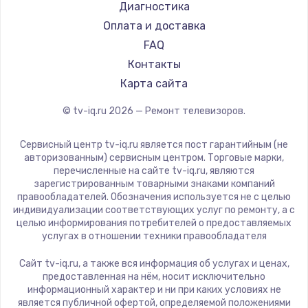
Hyundai
Диагностика
Замена видеокарты
Doffler
Оплата и доставка
1600 руб.
Hiper
FAQ
Заказать
Grundig
Контакты
HITACHI
Карта сайта
Ремонт разъема питания
Konka
© tv-iq.ru
2026
— Ремонт телевизоров.
880 руб.
RED solution
Thomson
Заказать
Сервисный центр tv-iq.ru является пост гарантийным (не
Yandex
авторизованным) сервисным центром. Торговые марки,
перечисленные на сайте tv-iq.ru, являются
Замена видеочипа
National
зарегистрированным товарными знаками компаний
2745 руб.
iFFALCON
правообладателей. Обозначения используется не с целью
индивидуализации соответствующих услуг по ремонту, а с
Tuvio
Заказать
целью информирования потребителей о предоставляемых
Nord
услугах в отношении техники правообладателя
Замена северного моста
Carrera
Сайт tv-iq.ru, а также вся информация об услугах и ценах,
BenQ
2600 руб.
предоставленная на нём, носит исключительно
информационный характер и ни при каких условиях не
Заказать
является публичной офертой, определяемой положениями