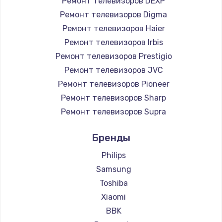
Ремонт телевизоров DEXP
890 руб.
Ремонт телевизоров Digma
Заказать
Ремонт телевизоров Haier
Ремонт телевизоров Irbis
Замена микросхемы NFC
Ремонт телевизоров Prestigio
1100 руб.
Ремонт телевизоров JVC
Ремонт телевизоров Pioneer
Заказать
Ремонт телевизоров Sharp
Замена шим-контроллера
Ремонт телевизоров Supra
3900 руб.
Ремонт телевизоров Aiwa
Бренды
Ремонт телевизоров Hisense
Заказать
Ремонт телевизоров Daewoo
Philips
Настройка Wi-Fi
Ремонт телевизоров Centek
Samsung
Ремонт телевизоров Telefunken
1030 руб.
Toshiba
Ремонт телевизоров Hyundai
Xiaomi
Заказать
Ремонт телевизоров Doffler
BBK