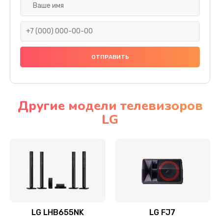
Ремонт платы электроники
1400 руб.
Заказать
Прошивка
1500 руб.
Заказать
Другие модели телевизоров
LG
Ремонт механики привода
1500 руб.
Заказать
Ремонт / замена кнопок, клавиш, индикаторов,
разъемов
1550 руб.
LG LHB655NK
LG FJ7
Заказать