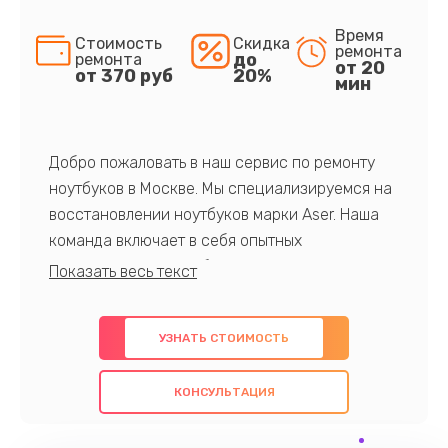
Время
Стоимость
Скидка
ремонта
до
ремонта
от 20
от 370 руб
20%
мин
Добро пожаловать в наш сервис по ремонту
ноутбуков в Москве. Мы специализируемся на
восстановлении ноутбуков марки Aser. Наша
команда включает в себя опытных
профессионалов с обширными знаниями и
многолетним опытом в данной области. Мы
предлагаем быстрый и качественный ремонт с
УЗНАТЬ СТОИМОСТЬ
использованием оригинальных компонентов, а
также гарантируем качество всех
КОНСУЛЬТАЦИЯ
проведенных работ. Наша цель - предоставить
клиентам надежное и профессиональное