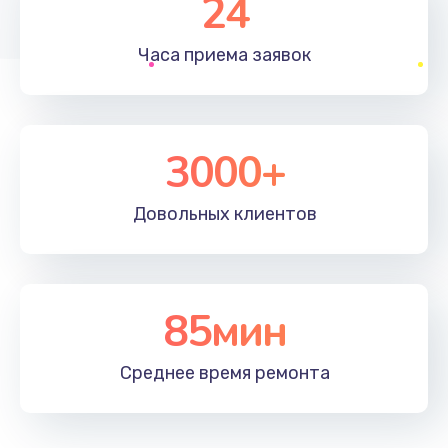
24
1830 руб.
Часа приема
заявок
Заказать
Устранение ошибок
2000 руб.
3000+
Заказать
Довольных
клиентов
Ремонт после залития
2100 руб.
Заказать
85мин
Ремонт электроплаты
Среднее время
ремонта
1400 руб.
Заказать