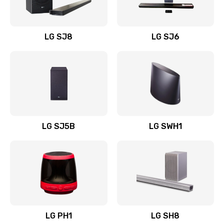
Заказать
Восстановление после заклинивания
LG SJ8
LG SJ6
1400 руб.
Заказать
Восстановление после залития
1500 руб.
Заказать
LG SJ5B
LG SWH1
Замена фильтра
1500 руб.
Заказать
Ремонт корпуса
LG PH1
LG SH8
1400 руб.