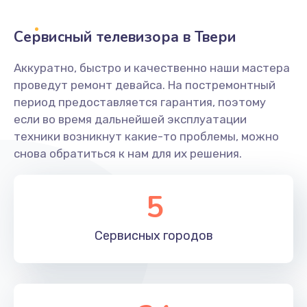
2400 руб.
Заказать
Сервисный телевизора в Твери
Ремонт системной платы
Аккуратно, быстро и качественно наши мастера
проведут ремонт девайса. На постремонтный
1600 руб.
период предоставляется гарантия, поэтому
Заказать
если во время дальнейшей эксплуатации
техники возникнут какие-то проблемы, можно
Снятие системных ошибок/программный ремонт
снова обратиться к нам для их решения.
1400 руб.
Заказать
5
Ремонт разъема SIM-карты
Сервисных
городов
880 руб.
Заказать
Модернизация