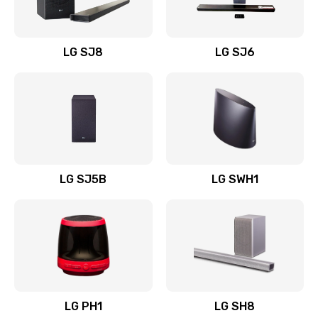
Заказать
Восстановление после заклинивания
LG SJ8
LG SJ6
1400 руб.
Заказать
Восстановление после залития
1500 руб.
Заказать
LG SJ5B
LG SWH1
Замена фильтра
1500 руб.
Заказать
Ремонт корпуса
LG PH1
LG SH8
1400 руб.