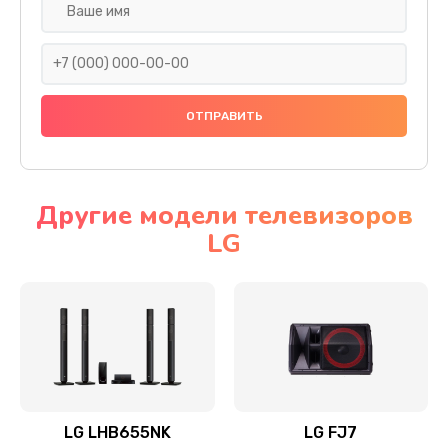
Ремонт платы электроники
1400 руб.
Заказать
Прошивка
1500 руб.
Заказать
Другие модели телевизоров
LG
Ремонт механики привода
1500 руб.
Заказать
Ремонт / замена кнопок, клавиш, индикаторов,
разъемов
1550 руб.
LG LHB655NK
LG FJ7
Заказать