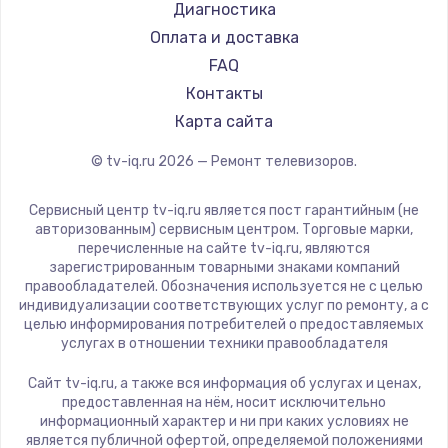
Hyundai
Диагностика
Замена видеокарты
Doffler
Оплата и доставка
1600 руб.
Hiper
FAQ
Заказать
Grundig
Контакты
HITACHI
Карта сайта
Ремонт разъема питания
Konka
© tv-iq.ru
2026
— Ремонт телевизоров.
880 руб.
RED solution
Thomson
Заказать
Сервисный центр tv-iq.ru является пост гарантийным (не
Yandex
авторизованным) сервисным центром. Торговые марки,
перечисленные на сайте tv-iq.ru, являются
Замена видеочипа
National
зарегистрированным товарными знаками компаний
2745 руб.
iFFALCON
правообладателей. Обозначения используется не с целью
индивидуализации соответствующих услуг по ремонту, а с
Tuvio
Заказать
целью информирования потребителей о предоставляемых
Nord
услугах в отношении техники правообладателя
Замена северного моста
Carrera
Сайт tv-iq.ru, а также вся информация об услугах и ценах,
BenQ
2600 руб.
предоставленная на нём, носит исключительно
информационный характер и ни при каких условиях не
Заказать
является публичной офертой, определяемой положениями