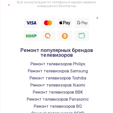
1400 руб.
Все консультации по телефону в нашем сервисе
совершенно бесплатны
Заказать
Восстановление цепи питания, пайка
880 руб.
Заказать
Ремонт популярных брендов
Программный ремонт/прошивка
телевизоров
390 руб.
Ремонт телевизоров Philips
Заказать
Ремонт телевизоров Samsung
Ремонт телевизоров Toshiba
Замена Bluetooth/Wi-Fi модуля
Ремонт телевизоров Xiaomi
800 руб.
Ремонт телевизоров BBK
Заказать
Ремонт телевизоров Panasonic
Ремонт телевизоров BQ
Замена картридера