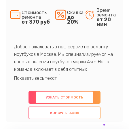
Время
Стоимость
Скидка
ремонта
до
ремонта
от 20
от 370 руб
20%
мин
Добро пожаловать в наш сервис по ремонту
ноутбуков в Москве. Мы специализируемся на
восстановлении ноутбуков марки Aser. Наша
команда включает в себя опытных
профессионалов с обширными знаниями и
многолетним опытом в данной области. Мы
предлагаем быстрый и качественный ремонт с
УЗНАТЬ СТОИМОСТЬ
использованием оригинальных компонентов, а
также гарантируем качество всех
КОНСУЛЬТАЦИЯ
проведенных работ. Наша цель - предоставить
клиентам надежное и профессиональное