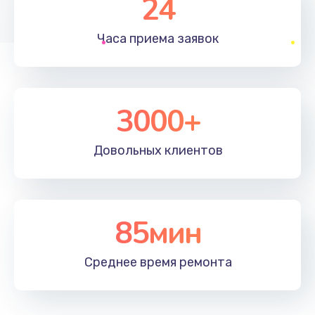
24
1830 руб.
Часа приема
заявок
Заказать
Устранение ошибок
2000 руб.
3000+
Заказать
Довольных
клиентов
Ремонт после залития
2100 руб.
Заказать
85мин
Ремонт электроплаты
Среднее время
ремонта
1400 руб.
Заказать