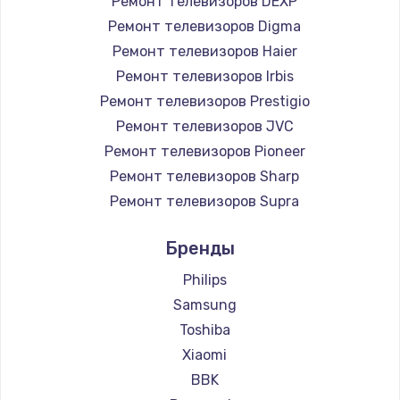
Ремонт телевизоров DEXP
890 руб.
Ремонт телевизоров Digma
Заказать
Ремонт телевизоров Haier
Ремонт телевизоров Irbis
Замена микросхемы NFC
Ремонт телевизоров Prestigio
1100 руб.
Ремонт телевизоров JVC
Ремонт телевизоров Pioneer
Заказать
Ремонт телевизоров Sharp
Замена шим-контроллера
Ремонт телевизоров Supra
3900 руб.
Ремонт телевизоров Aiwa
Бренды
Ремонт телевизоров Hisense
Заказать
Ремонт телевизоров Daewoo
Philips
Настройка Wi-Fi
Ремонт телевизоров Centek
Samsung
Ремонт телевизоров Telefunken
1030 руб.
Toshiba
Ремонт телевизоров Hyundai
Xiaomi
Заказать
Ремонт телевизоров Doffler
BBK