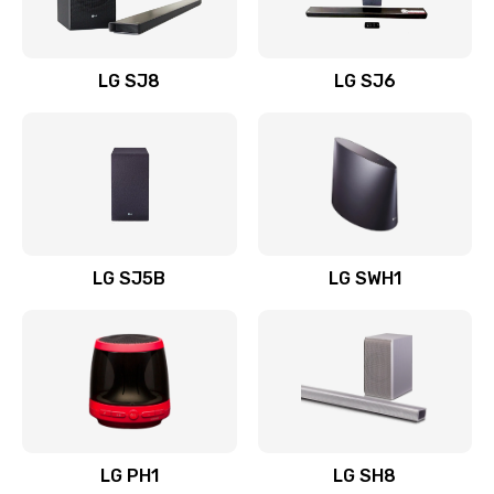
Заказать
Восстановление после заклинивания
LG SJ8
LG SJ6
1400 руб.
Заказать
Восстановление после залития
1500 руб.
Заказать
LG SJ5B
LG SWH1
Замена фильтра
1500 руб.
Заказать
Ремонт корпуса
LG PH1
LG SH8
1400 руб.