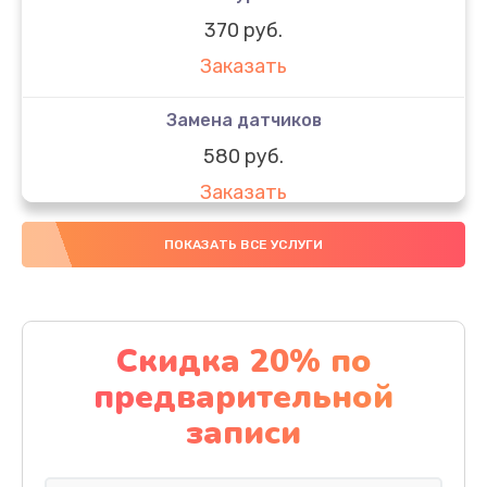
370 руб.
Заказать
Замена датчиков
580 руб.
Заказать
Комплексная чистка
ПОКАЗАТЬ ВСЕ УСЛУГИ
800 руб.
Заказать
Скидка 20% по
Замена дисплея (экрана)
предварительной
2000 руб.
записи
Заказать