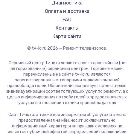
Hyundai
Диагностика
Замена видеокарты
Doffler
Оплата и доставка
1600 руб.
Hiper
FAQ
Заказать
Grundig
Контакты
HITACHI
Карта сайта
Ремонт разъема питания
Konka
© tv-iq.ru
2026
— Ремонт телевизоров.
880 руб.
RED solution
Thomson
Заказать
Сервисный центр tv-iq.ru является пост гарантийным (не
Yandex
авторизованным) сервисным центром. Торговые марки,
перечисленные на сайте tv-iq.ru, являются
Замена видеочипа
National
зарегистрированным товарными знаками компаний
2745 руб.
iFFALCON
правообладателей. Обозначения используется не с целью
индивидуализации соответствующих услуг по ремонту, а с
Tuvio
Заказать
целью информирования потребителей о предоставляемых
Nord
услугах в отношении техники правообладателя
Замена северного моста
Carrera
Сайт tv-iq.ru, а также вся информация об услугах и ценах,
BenQ
2600 руб.
предоставленная на нём, носит исключительно
информационный характер и ни при каких условиях не
Заказать
является публичной офертой, определяемой положениями