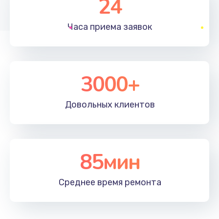
24
1830 руб.
Часа приема
заявок
Заказать
Устранение ошибок
2000 руб.
3000+
Заказать
Довольных
клиентов
Ремонт после залития
2100 руб.
Заказать
85мин
Ремонт электроплаты
Среднее время
ремонта
1400 руб.
Заказать