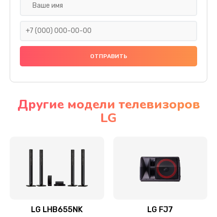
Ремонт платы электроники
1400 руб.
Заказать
Прошивка
1500 руб.
Заказать
Другие модели телевизоров
LG
Ремонт механики привода
1500 руб.
Заказать
Ремонт / замена кнопок, клавиш, индикаторов,
разъемов
1550 руб.
LG LHB655NK
LG FJ7
Заказать