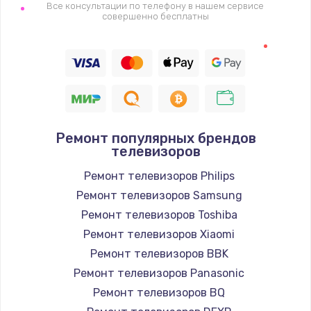
1400 руб.
Все консультации по телефону в нашем сервисе
совершенно бесплатны
Заказать
Восстановление цепи питания, пайка
880 руб.
Заказать
Ремонт популярных брендов
Программный ремонт/прошивка
телевизоров
390 руб.
Ремонт телевизоров Philips
Заказать
Ремонт телевизоров Samsung
Ремонт телевизоров Toshiba
Замена Bluetooth/Wi-Fi модуля
Ремонт телевизоров Xiaomi
800 руб.
Ремонт телевизоров BBK
Заказать
Ремонт телевизоров Panasonic
Ремонт телевизоров BQ
Замена картридера