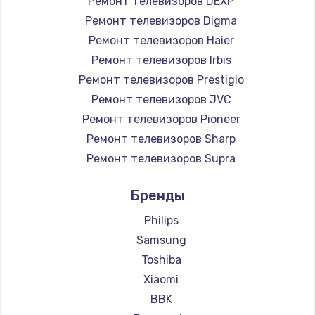
Ремонт телевизоров DEXP
890 руб.
Ремонт телевизоров Digma
Заказать
Ремонт телевизоров Haier
Ремонт телевизоров Irbis
Замена микросхемы NFC
Ремонт телевизоров Prestigio
1100 руб.
Ремонт телевизоров JVC
Ремонт телевизоров Pioneer
Заказать
Ремонт телевизоров Sharp
Замена шим-контроллера
Ремонт телевизоров Supra
3900 руб.
Ремонт телевизоров Aiwa
Бренды
Ремонт телевизоров Hisense
Заказать
Ремонт телевизоров Daewoo
Philips
Настройка Wi-Fi
Ремонт телевизоров Centek
Samsung
Ремонт телевизоров Telefunken
1030 руб.
Toshiba
Ремонт телевизоров Hyundai
Xiaomi
Заказать
Ремонт телевизоров Doffler
BBK