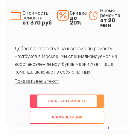
Время
Стоимость
Скидка
ремонта
до
ремонта
от 20
от 370 руб
20%
мин
Добро пожаловать в наш сервис по ремонту
ноутбуков в Москве. Мы специализируемся на
восстановлении ноутбуков марки Aser. Наша
команда включает в себя опытных
профессионалов с обширными знаниями и
многолетним опытом в данной области. Мы
предлагаем быстрый и качественный ремонт с
УЗНАТЬ СТОИМОСТЬ
использованием оригинальных компонентов, а
также гарантируем качество всех
КОНСУЛЬТАЦИЯ
проведенных работ. Наша цель - предоставить
клиентам надежное и профессиональное