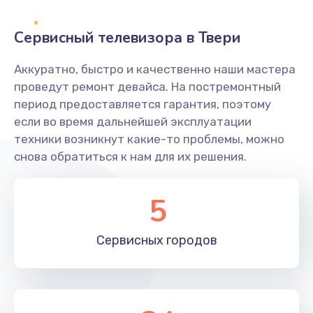
2400 руб.
Заказать
Сервисный телевизора в Твери
Ремонт системной платы
Аккуратно, быстро и качественно наши мастера
проведут ремонт девайса. На постремонтный
1600 руб.
период предоставляется гарантия, поэтому
Заказать
если во время дальнейшей эксплуатации
техники возникнут какие-то проблемы, можно
Снятие системных ошибок/программный ремонт
снова обратиться к нам для их решения.
1400 руб.
Заказать
5
Ремонт разъема SIM-карты
Сервисных
городов
880 руб.
Заказать
Модернизация