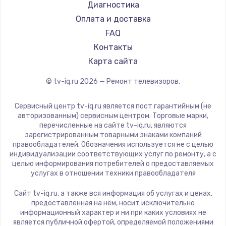
Hyundai
Диагностика
Замена видеокарты
Doffler
Оплата и доставка
1600 руб.
Hiper
FAQ
Заказать
Grundig
Контакты
HITACHI
Карта сайта
Ремонт разъема питания
Konka
© tv-iq.ru
2026
— Ремонт телевизоров.
880 руб.
RED solution
Thomson
Заказать
Сервисный центр tv-iq.ru является пост гарантийным (не
Yandex
авторизованным) сервисным центром. Торговые марки,
перечисленные на сайте tv-iq.ru, являются
Замена видеочипа
National
зарегистрированным товарными знаками компаний
2745 руб.
iFFALCON
правообладателей. Обозначения используется не с целью
индивидуализации соответствующих услуг по ремонту, а с
Tuvio
Заказать
целью информирования потребителей о предоставляемых
Nord
услугах в отношении техники правообладателя
Замена северного моста
Carrera
Сайт tv-iq.ru, а также вся информация об услугах и ценах,
BenQ
2600 руб.
предоставленная на нём, носит исключительно
информационный характер и ни при каких условиях не
Заказать
является публичной офертой, определяемой положениями