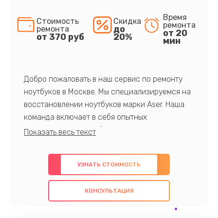
Время
Стоимость
Скидка
ремонта
до
ремонта
от 20
от 370 руб
20%
мин
Добро пожаловать в наш сервис по ремонту
ноутбуков в Москве. Мы специализируемся на
восстановлении ноутбуков марки Aser. Наша
команда включает в себя опытных
профессионалов с обширными знаниями и
многолетним опытом в данной области. Мы
предлагаем быстрый и качественный ремонт с
УЗНАТЬ СТОИМОСТЬ
использованием оригинальных компонентов, а
также гарантируем качество всех
КОНСУЛЬТАЦИЯ
проведенных работ. Наша цель - предоставить
клиентам надежное и профессиональное