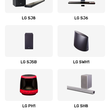
Заказать
Восстановление после заклинивания
LG SJ8
LG SJ6
1400 руб.
Заказать
Восстановление после залития
1500 руб.
Заказать
LG SJ5B
LG SWH1
Замена фильтра
1500 руб.
Заказать
Ремонт корпуса
LG PH1
LG SH8
1400 руб.