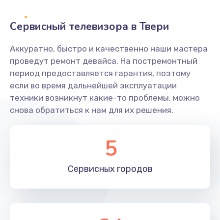
2400 руб.
Заказать
Сервисный телевизора в Твери
Ремонт системной платы
Аккуратно, быстро и качественно наши мастера
проведут ремонт девайса. На постремонтный
1600 руб.
период предоставляется гарантия, поэтому
Заказать
если во время дальнейшей эксплуатации
техники возникнут какие-то проблемы, можно
Снятие системных ошибок/программный ремонт
снова обратиться к нам для их решения.
1400 руб.
Заказать
5
Ремонт разъема SIM-карты
Сервисных
городов
880 руб.
Заказать
Модернизация