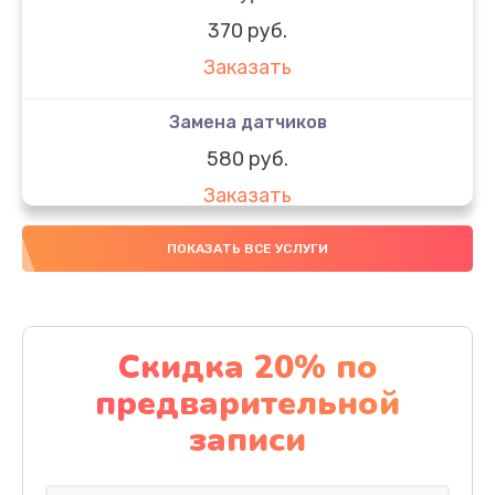
370 руб.
Заказать
Замена датчиков
580 руб.
Заказать
Комплексная чистка
ПОКАЗАТЬ ВСЕ УСЛУГИ
800 руб.
Заказать
Скидка 20% по
Замена дисплея (экрана)
предварительной
2000 руб.
записи
Заказать