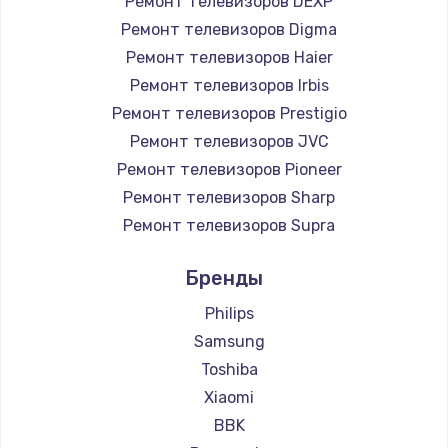
Ремонт телевизоров DEXP
890 руб.
Ремонт телевизоров Digma
Заказать
Ремонт телевизоров Haier
Ремонт телевизоров Irbis
Замена микросхемы NFC
Ремонт телевизоров Prestigio
1100 руб.
Ремонт телевизоров JVC
Ремонт телевизоров Pioneer
Заказать
Ремонт телевизоров Sharp
Замена шим-контроллера
Ремонт телевизоров Supra
3900 руб.
Ремонт телевизоров Aiwa
Бренды
Ремонт телевизоров Hisense
Заказать
Ремонт телевизоров Daewoo
Philips
Настройка Wi-Fi
Ремонт телевизоров Centek
Samsung
Ремонт телевизоров Telefunken
1030 руб.
Toshiba
Ремонт телевизоров Hyundai
Xiaomi
Заказать
Ремонт телевизоров Doffler
BBK