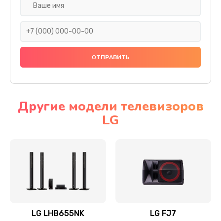
Ремонт платы электроники
1400 руб.
Заказать
Прошивка
1500 руб.
Заказать
Другие модели телевизоров
LG
Ремонт механики привода
1500 руб.
Заказать
Ремонт / замена кнопок, клавиш, индикаторов,
разъемов
1550 руб.
LG LHB655NK
LG FJ7
Заказать