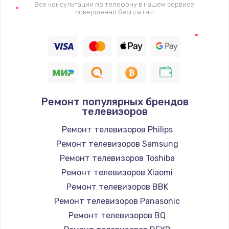
1400 руб.
Все консультации по телефону в нашем сервисе
совершенно бесплатны
Заказать
Восстановление цепи питания, пайка
880 руб.
Заказать
Ремонт популярных брендов
Программный ремонт/прошивка
телевизоров
390 руб.
Ремонт телевизоров Philips
Заказать
Ремонт телевизоров Samsung
Ремонт телевизоров Toshiba
Замена Bluetooth/Wi-Fi модуля
Ремонт телевизоров Xiaomi
800 руб.
Ремонт телевизоров BBK
Заказать
Ремонт телевизоров Panasonic
Ремонт телевизоров BQ
Замена картридера