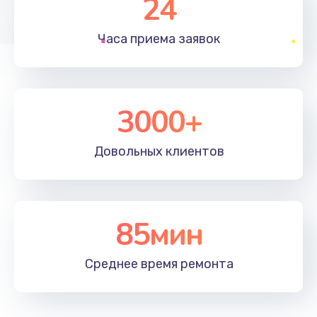
24
1830 руб.
Часа приема
заявок
Заказать
Устранение ошибок
2000 руб.
3000+
Заказать
Довольных
клиентов
Ремонт после залития
2100 руб.
Заказать
85мин
Ремонт электроплаты
Среднее время
ремонта
1400 руб.
Заказать