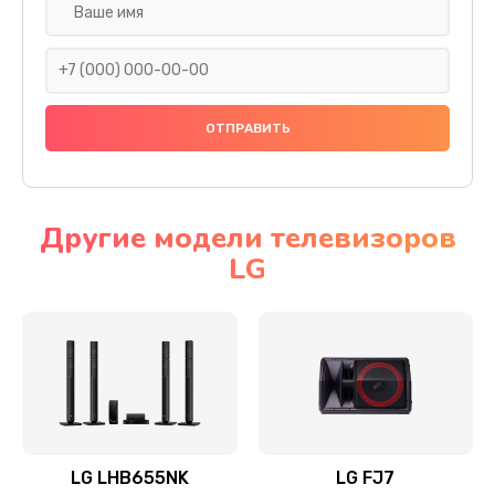
Ремонт платы электроники
1400 руб.
Заказать
Прошивка
1500 руб.
Заказать
Другие модели телевизоров
LG
Ремонт механики привода
1500 руб.
Заказать
Ремонт / замена кнопок, клавиш, индикаторов,
разъемов
1550 руб.
LG LHB655NK
LG FJ7
Заказать