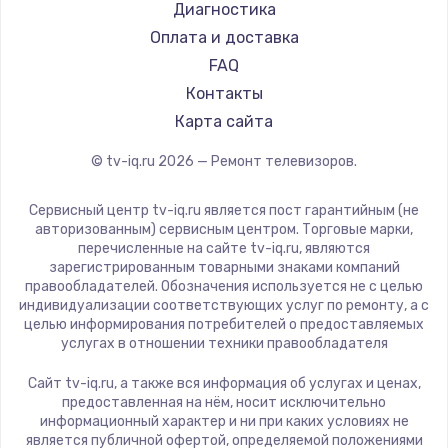
Hyundai
Диагностика
Замена видеокарты
Doffler
Оплата и доставка
1600 руб.
Hiper
FAQ
Заказать
Grundig
Контакты
HITACHI
Карта сайта
Ремонт разъема питания
Konka
© tv-iq.ru
2026
— Ремонт телевизоров.
880 руб.
RED solution
Thomson
Заказать
Сервисный центр tv-iq.ru является пост гарантийным (не
Yandex
авторизованным) сервисным центром. Торговые марки,
перечисленные на сайте tv-iq.ru, являются
Замена видеочипа
National
зарегистрированным товарными знаками компаний
2745 руб.
iFFALCON
правообладателей. Обозначения используется не с целью
индивидуализации соответствующих услуг по ремонту, а с
Tuvio
Заказать
целью информирования потребителей о предоставляемых
Nord
услугах в отношении техники правообладателя
Замена северного моста
Carrera
Сайт tv-iq.ru, а также вся информация об услугах и ценах,
BenQ
2600 руб.
предоставленная на нём, носит исключительно
информационный характер и ни при каких условиях не
Заказать
является публичной офертой, определяемой положениями