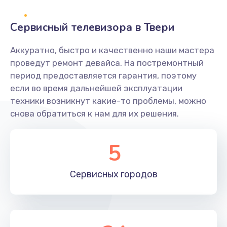
2400 руб.
Заказать
Сервисный телевизора в Твери
Ремонт системной платы
Аккуратно, быстро и качественно наши мастера
проведут ремонт девайса. На постремонтный
1600 руб.
период предоставляется гарантия, поэтому
Заказать
если во время дальнейшей эксплуатации
техники возникнут какие-то проблемы, можно
Снятие системных ошибок/программный ремонт
снова обратиться к нам для их решения.
1400 руб.
Заказать
5
Ремонт разъема SIM-карты
Сервисных
городов
880 руб.
Заказать
Модернизация