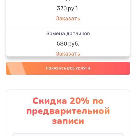
370 руб.
Заказать
Замена датчиков
580 руб.
Заказать
Комплексная чистка
ПОКАЗАТЬ ВСЕ УСЛУГИ
800 руб.
Заказать
Скидка 20% по
Замена дисплея (экрана)
предварительной
2000 руб.
записи
Заказать