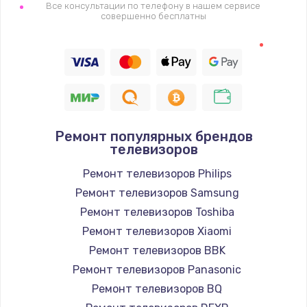
1400 руб.
Все консультации по телефону в нашем сервисе
совершенно бесплатны
Заказать
Восстановление цепи питания, пайка
880 руб.
Заказать
Ремонт популярных брендов
Программный ремонт/прошивка
телевизоров
390 руб.
Ремонт телевизоров Philips
Заказать
Ремонт телевизоров Samsung
Ремонт телевизоров Toshiba
Замена Bluetooth/Wi-Fi модуля
Ремонт телевизоров Xiaomi
800 руб.
Ремонт телевизоров BBK
Заказать
Ремонт телевизоров Panasonic
Ремонт телевизоров BQ
Замена картридера