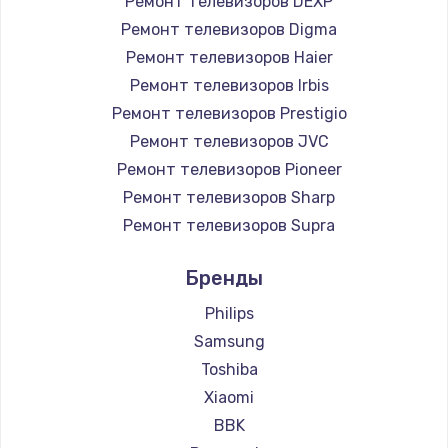
Ремонт телевизоров DEXP
890 руб.
Ремонт телевизоров Digma
Заказать
Ремонт телевизоров Haier
Ремонт телевизоров Irbis
Замена микросхемы NFC
Ремонт телевизоров Prestigio
1100 руб.
Ремонт телевизоров JVC
Ремонт телевизоров Pioneer
Заказать
Ремонт телевизоров Sharp
Замена шим-контроллера
Ремонт телевизоров Supra
3900 руб.
Ремонт телевизоров Aiwa
Бренды
Ремонт телевизоров Hisense
Заказать
Ремонт телевизоров Daewoo
Philips
Настройка Wi-Fi
Ремонт телевизоров Centek
Samsung
Ремонт телевизоров Telefunken
1030 руб.
Toshiba
Ремонт телевизоров Hyundai
Xiaomi
Заказать
Ремонт телевизоров Doffler
BBK