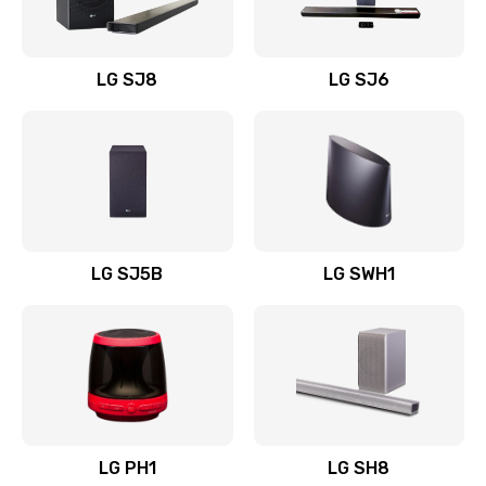
Заказать
Восстановление после заклинивания
LG SJ8
LG SJ6
1400 руб.
Заказать
Восстановление после залития
1500 руб.
Заказать
LG SJ5B
LG SWH1
Замена фильтра
1500 руб.
Заказать
Ремонт корпуса
LG PH1
LG SH8
1400 руб.