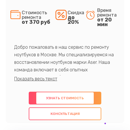
Время
Стоимость
Скидка
ремонта
до
ремонта
от 20
от 370 руб
20%
мин
Добро пожаловать в наш сервис по ремонту
ноутбуков в Москве. Мы специализируемся на
восстановлении ноутбуков марки Aser. Наша
команда включает в себя опытных
профессионалов с обширными знаниями и
многолетним опытом в данной области. Мы
предлагаем быстрый и качественный ремонт с
УЗНАТЬ СТОИМОСТЬ
использованием оригинальных компонентов, а
также гарантируем качество всех
КОНСУЛЬТАЦИЯ
проведенных работ. Наша цель - предоставить
клиентам надежное и профессиональное