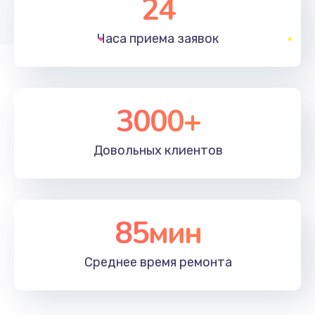
24
1830 руб.
Часа приема
заявок
Заказать
Устранение ошибок
2000 руб.
3000+
Заказать
Довольных
клиентов
Ремонт после залития
2100 руб.
Заказать
85мин
Ремонт электроплаты
Среднее время
ремонта
1400 руб.
Заказать